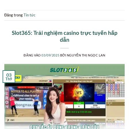
Đăng trong
Tin tức
Slot365: Trải nghiệm casino trực tuyến hấp
dẫn
ĐĂNG VÀO
03/09/2025
BỞI
NGUYỄN THỊ NGỌC LAN
03
Th9