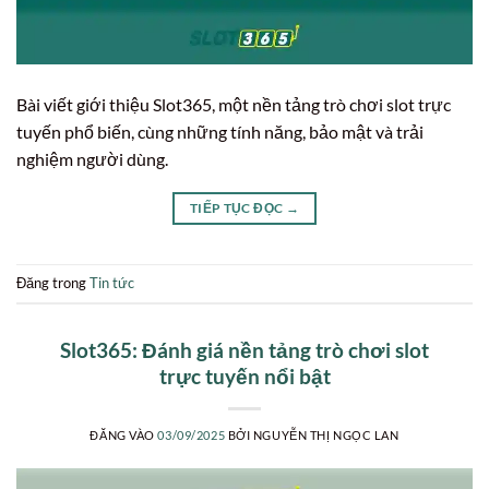
Bài viết giới thiệu Slot365, một nền tảng trò chơi slot trực
tuyến phổ biến, cùng những tính năng, bảo mật và trải
nghiệm người dùng.
TIẾP TỤC ĐỌC
→
Đăng trong
Tin tức
Slot365: Đánh giá nền tảng trò chơi slot
trực tuyến nổi bật
ĐĂNG VÀO
03/09/2025
BỞI
NGUYỄN THỊ NGỌC LAN