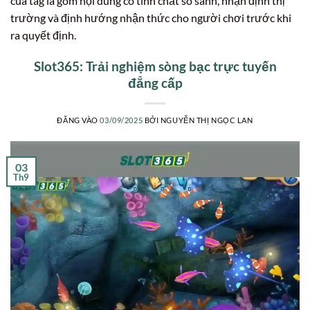
của tag là gom nội dung có tính chất so sánh, nhận định thị
trường và định hướng nhận thức cho người chơi trước khi
ra quyết định.
Slot365: Trải nghiệm sòng bạc trực tuyến
đẳng cấp
ĐĂNG VÀO
03/09/2025
BỞI
NGUYỄN THỊ NGỌC LAN
03
Th9