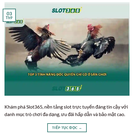
03
Th9
Khám phá Slot365, nền tảng slot trực tuyến đáng tin cậy với
danh mục trò chơi đa dạng, ưu đãi hấp dẫn và bảo mật cao.
TIẾP TỤC ĐỌC
→