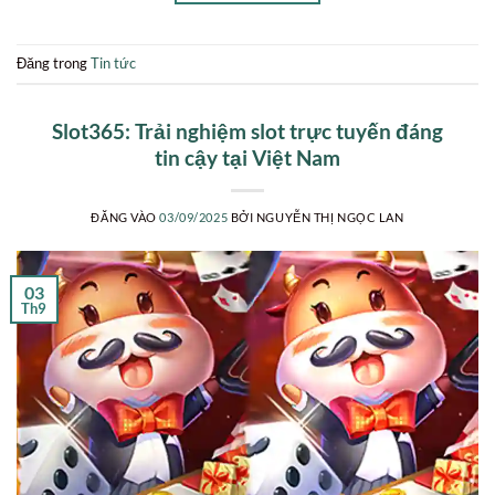
Đăng trong
Tin tức
Slot365: Trải nghiệm slot trực tuyến đáng
tin cậy tại Việt Nam
ĐĂNG VÀO
03/09/2025
BỞI
NGUYỄN THỊ NGỌC LAN
03
Th9