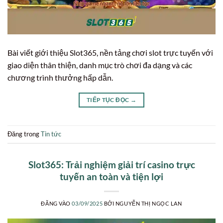
Bài viết giới thiệu Slot365, nền tảng chơi slot trực tuyến với
giao diện thân thiện, danh mục trò chơi đa dạng và các
chương trình thưởng hấp dẫn.
TIẾP TỤC ĐỌC
→
Đăng trong
Tin tức
Slot365: Trải nghiệm giải trí casino trực
tuyến an toàn và tiện lợi
ĐĂNG VÀO
03/09/2025
BỞI
NGUYỄN THỊ NGỌC LAN