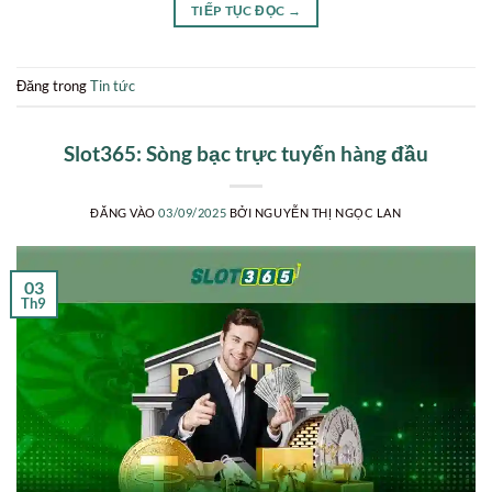
TIẾP TỤC ĐỌC
→
Đăng trong
Tin tức
Slot365: Sòng bạc trực tuyến hàng đầu
ĐĂNG VÀO
03/09/2025
BỞI
NGUYỄN THỊ NGỌC LAN
03
Th9