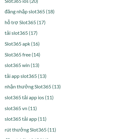
Slot365 ios (20)
đăng nhập slot365 (18)
hỗ trợ Slot365 (17)
tải slot365 (17)
Slot365 apk (16)
Slot365 free (14)
slot365 win (13)
tải app slot365 (13)
nhận thưởng Slot365 (13)
slot365 tải app ios (11)
slot365 vn (11)
slot365 tải app (11)
rút thưởng Slot365 (11)