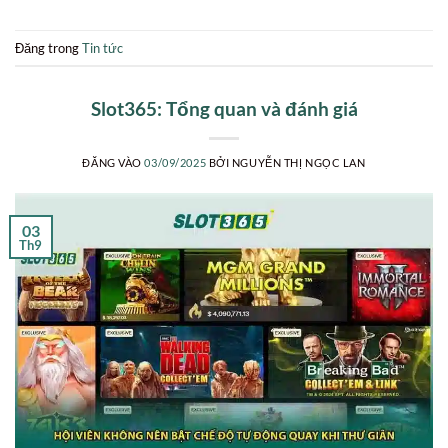
Đăng trong
Tin tức
Slot365: Tổng quan và đánh giá
ĐĂNG VÀO
03/09/2025
BỞI
NGUYỄN THỊ NGỌC LAN
03
Th9