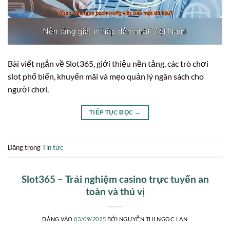
Bài viết ngắn về Slot365, giới thiệu nền tảng, các trò chơi
slot phổ biến, khuyến mãi và mẹo quản lý ngân sách cho
người chơi.
TIẾP TỤC ĐỌC
→
Đăng trong
Tin tức
Slot365 – Trải nghiệm casino trực tuyến an
toàn và thú vị
ĐĂNG VÀO
03/09/2025
BỞI
NGUYỄN THỊ NGỌC LAN