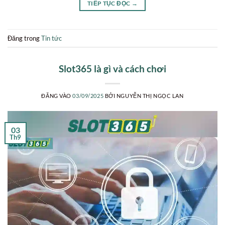
TIẾP TỤC ĐỌC
→
Đăng trong
Tin tức
Slot365 là gì và cách chơi
ĐĂNG VÀO
03/09/2025
BỞI
NGUYỄN THỊ NGỌC LAN
03
Th9