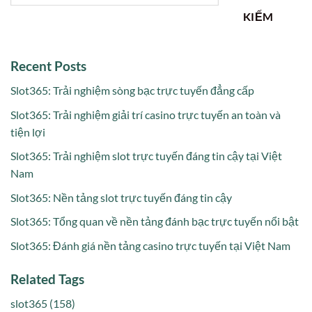
KIẾM
Recent Posts
Slot365: Trải nghiệm sòng bạc trực tuyến đẳng cấp
Slot365: Trải nghiệm giải trí casino trực tuyến an toàn và
tiện lợi
Slot365: Trải nghiệm slot trực tuyến đáng tin cậy tại Việt
Nam
Slot365: Nền tảng slot trực tuyến đáng tin cậy
Slot365: Tổng quan về nền tảng đánh bạc trực tuyến nổi bật
Slot365: Đánh giá nền tảng casino trực tuyến tại Việt Nam
Related Tags
slot365 (158)