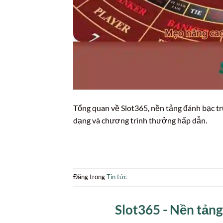
Tổng quan về Slot365, nền tảng đánh bạc tr
dạng và chương trình thưởng hấp dẫn.
Đăng trong
Tin tức
Slot365 - Nền tảng