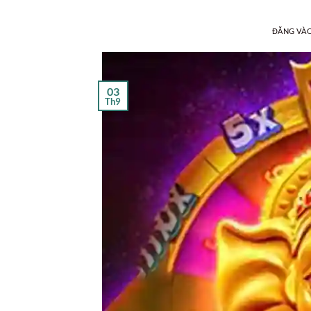
ĐĂNG VÀ
03
Th9