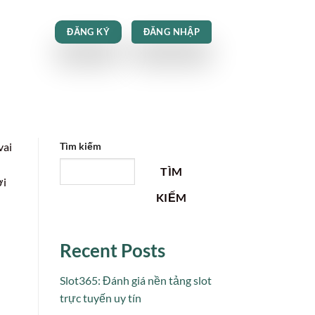
ĐĂNG KÝ
ĐĂNG NHẬP
vai
Tìm kiếm
TÌM
ời
KIẾM
Recent Posts
Slot365: Đánh giá nền tảng slot
trực tuyến uy tín