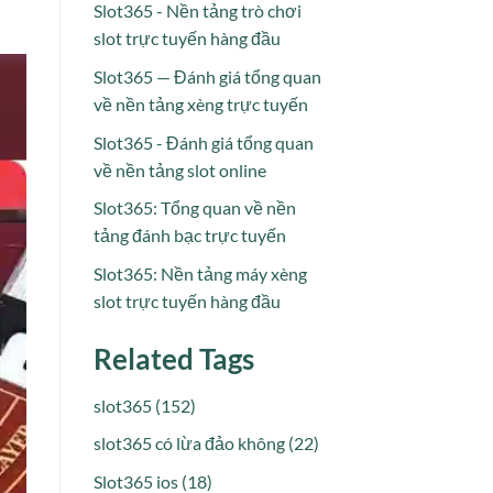
Slot365 - Nền tảng trò chơi
slot trực tuyến hàng đầu
Slot365 — Đánh giá tổng quan
về nền tảng xèng trực tuyến
Slot365 - Đánh giá tổng quan
về nền tảng slot online
Slot365: Tổng quan về nền
tảng đánh bạc trực tuyến
Slot365: Nền tảng máy xèng
slot trực tuyến hàng đầu
Related Tags
slot365 (152)
slot365 có lừa đảo không (22)
Slot365 ios (18)