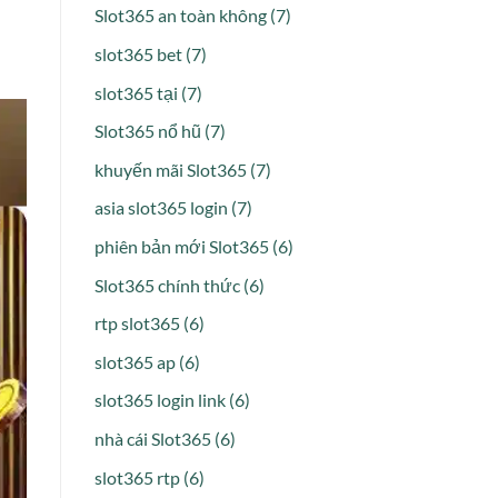
Slot365 an toàn không (7)
slot365 bet (7)
slot365 tại (7)
Slot365 nổ hũ (7)
khuyến mãi Slot365 (7)
asia slot365 login (7)
phiên bản mới Slot365 (6)
Slot365 chính thức (6)
rtp slot365 (6)
slot365 ap (6)
slot365 login link (6)
nhà cái Slot365 (6)
slot365 rtp (6)