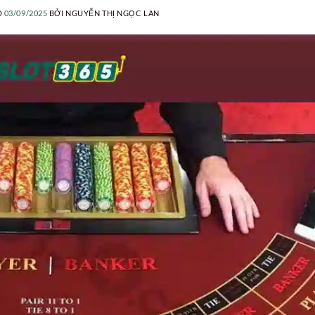
O
03/09/2025
BỞI
NGUYỄN THỊ NGỌC LAN