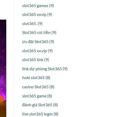
slot365 games (9)
slot365 xxvip (9)
slot365. (9)
Slot365 rút tiền (9)
ưu đãi Slot365 (9)
slot365 xx.vip (9)
slot365 link (9)
link dự phòng Slot365 (9)
hoki slot365 (8)
casino Slot365 (8)
slot365 game (8)
đánh giá Slot365 (8)
live slot365 login (8)