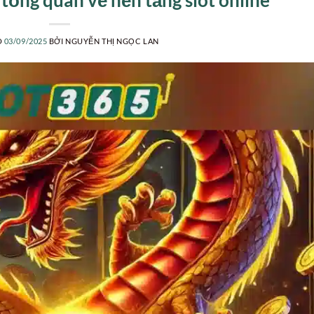
O
03/09/2025
BỞI
NGUYỄN THỊ NGỌC LAN