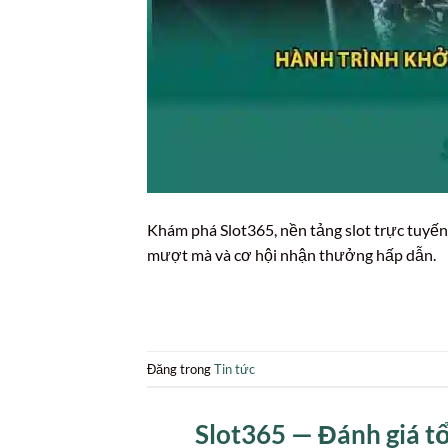
Khám phá Slot365, nền tảng slot trực tuyến
mượt mà và cơ hội nhận thưởng hấp dẫn.
Đăng trong
Tin tức
Slot365 — Đánh giá t