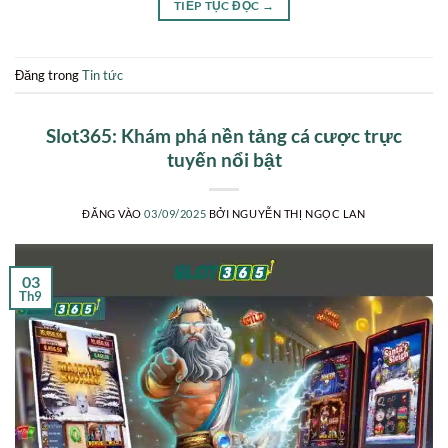
TIẾP TỤC ĐỌC
→
Đăng trong
Tin tức
Slot365: Khám phá nền tảng cá cược trực
tuyến nổi bật
ĐĂNG VÀO
03/09/2025
BỞI
NGUYỄN THỊ NGỌC LAN
03
Th9