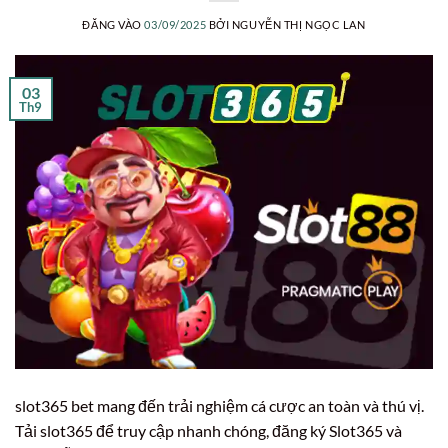
ĐĂNG VÀO
03/09/2025
BỞI
NGUYỄN THỊ NGỌC LAN
03
Th9
slot365 bet mang đến trải nghiệm cá cược an toàn và thú vị.
Tải slot365 để truy cập nhanh chóng, đăng ký Slot365 và