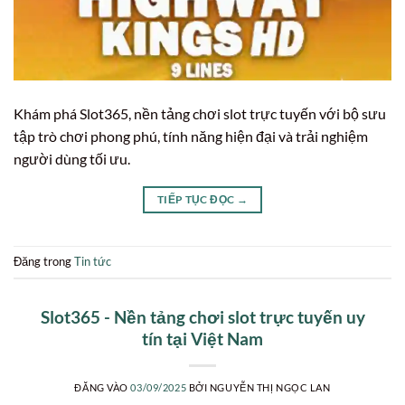
Khám phá Slot365, nền tảng chơi slot trực tuyến với bộ sưu
tập trò chơi phong phú, tính năng hiện đại và trải nghiệm
người dùng tối ưu.
TIẾP TỤC ĐỌC
→
Đăng trong
Tin tức
Slot365 - Nền tảng chơi slot trực tuyến uy
tín tại Việt Nam
ĐĂNG VÀO
03/09/2025
BỞI
NGUYỄN THỊ NGỌC LAN