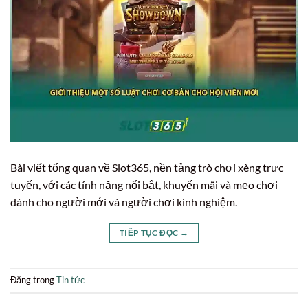
Bài viết tổng quan về Slot365, nền tảng trò chơi xèng trực
tuyến, với các tính năng nổi bật, khuyến mãi và mẹo chơi
dành cho người mới và người chơi kinh nghiệm.
TIẾP TỤC ĐỌC
→
Đăng trong
Tin tức