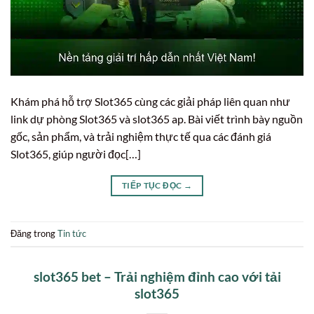
Khám phá hỗ trợ Slot365 cùng các giải pháp liên quan như
link dự phòng Slot365 và slot365 ap. Bài viết trình bày nguồn
gốc, sản phẩm, và trải nghiệm thực tế qua các đánh giá
Slot365, giúp người đọc[…]
TIẾP TỤC ĐỌC
→
Đăng trong
Tin tức
slot365 bet – Trải nghiệm đỉnh cao với tải
slot365