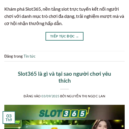
Khám phá Slot365, nền tảng slot trực tuyến kết nối người
chơi với danh mục trò chơi đa dạng, trải nghiệm mượt mà và
cơ hội nhận thưởng hấp dẫn.
TIẾP TỤC ĐỌC
→
Đăng trong
Tin tức
Slot365 là gì và tại sao người chơi yêu
thích
ĐĂNG VÀO
03/09/2025
BỞI
NGUYỄN THỊ NGỌC LAN
03
Th9