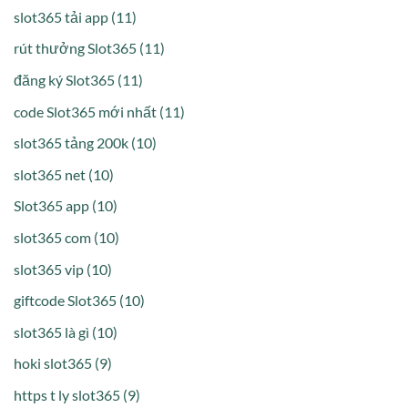
slot365 tải app (11)
rút thưởng Slot365 (11)
đăng ký Slot365 (11)
code Slot365 mới nhất (11)
slot365 tảng 200k (10)
slot365 net (10)
Slot365 app (10)
slot365 com (10)
slot365 vip (10)
giftcode Slot365 (10)
slot365 là gì (10)
hoki slot365 (9)
https t ly slot365 (9)