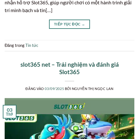
nhận hỗ trợ Slot365, giúp người chơi có một hành trình giải
trí minh bạch và tin[…]
TIẾP TỤC ĐỌC
→
Đăng trong
Tin tức
slot365 net – Trải nghiệm và đánh giá
Slot365
ĐĂNG VÀO
03/09/2025
BỞI
NGUYỄN THỊ NGỌC LAN
03
Th9