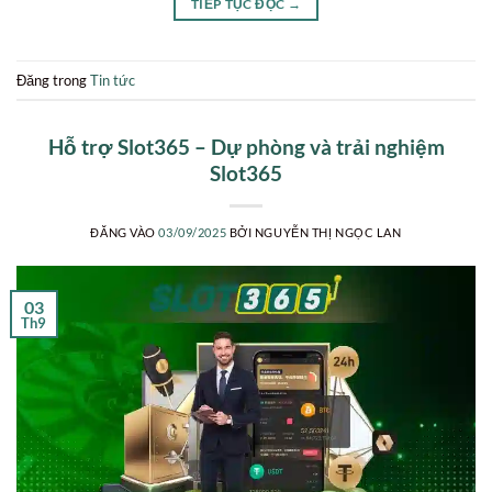
TIẾP TỤC ĐỌC
→
Đăng trong
Tin tức
Hỗ trợ Slot365 – Dự phòng và trải nghiệm
Slot365
ĐĂNG VÀO
03/09/2025
BỞI
NGUYỄN THỊ NGỌC LAN
03
Th9