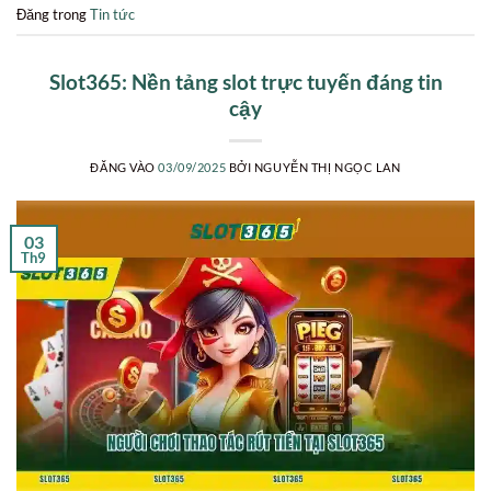
Đăng trong
Tin tức
Slot365: Nền tảng slot trực tuyến đáng tin
cậy
ĐĂNG VÀO
03/09/2025
BỞI
NGUYỄN THỊ NGỌC LAN
03
Th9