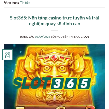
Đăng trong
Tin tức
Slot365: Nền tảng casino trực tuyến và trải
nghiệm quay số đỉnh cao
ĐĂNG VÀO
03/09/2025
BỞI
NGUYỄN THỊ NGỌC LAN
03
Th9