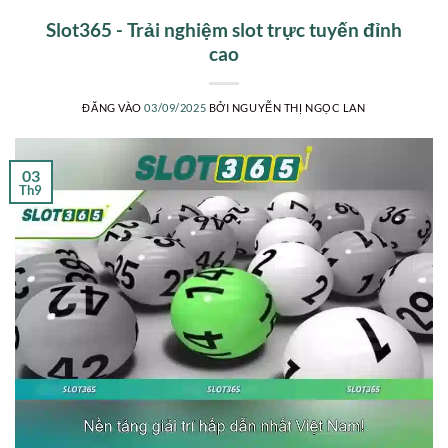
Slot365 - Trải nghiệm slot trực tuyến đỉnh
cao
ĐĂNG VÀO
03/09/2025
BỞI
NGUYỄN THỊ NGỌC LAN
03
Th9