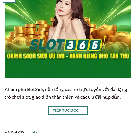
Khám phá Slot365, nền tảng casino trực tuyến với đa dạng
trò chơi slot, giao diện thân thiện và các ưu đãi hấp dẫn.
TIẾP TỤC ĐỌC
→
Đăng trong
Tin tức