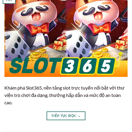
Khám phá Slot365, nền tảng slot trực tuyến nổi bật với thư
viện trò chơi đa dạng, thưởng hấp dẫn và mức độ an toàn
cao.
TIẾP TỤC ĐỌC
→