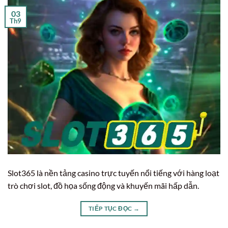
03
Th9
Slot365 là nền tảng casino trực tuyến nổi tiếng với hàng loạt
trò chơi slot, đồ họa sống động và khuyến mãi hấp dẫn.
TIẾP TỤC ĐỌC
→