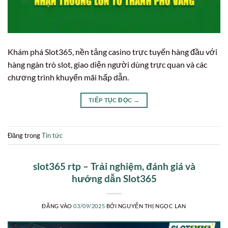
Khám phá Slot365, nền tảng casino trực tuyến hàng đầu với
hàng ngàn trò slot, giao diện người dùng trực quan và các
chương trình khuyến mãi hấp dẫn.
TIẾP TỤC ĐỌC
→
Đăng trong
Tin tức
slot365 rtp – Trải nghiệm, đánh giá và
hướng dẫn Slot365
ĐĂNG VÀO
03/09/2025
BỞI
NGUYỄN THỊ NGỌC LAN