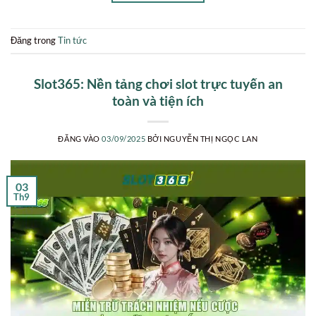
Đăng trong
Tin tức
Slot365: Nền tảng chơi slot trực tuyến an
toàn và tiện ích
ĐĂNG VÀO
03/09/2025
BỞI
NGUYỄN THỊ NGỌC LAN
03
Th9