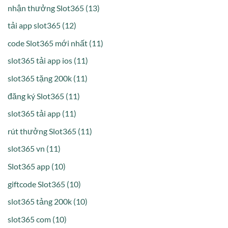
nhận thưởng Slot365 (13)
tải app slot365 (12)
code Slot365 mới nhất (11)
slot365 tải app ios (11)
slot365 tặng 200k (11)
đăng ký Slot365 (11)
slot365 tải app (11)
rút thưởng Slot365 (11)
slot365 vn (11)
Slot365 app (10)
giftcode Slot365 (10)
slot365 tảng 200k (10)
slot365 com (10)