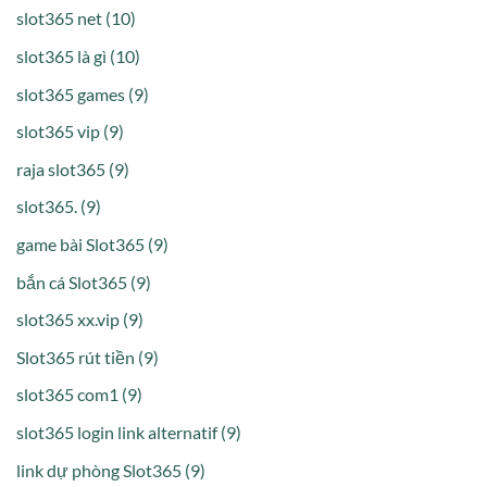
slot365 net (10)
slot365 là gì (10)
slot365 games (9)
slot365 vip (9)
raja slot365 (9)
slot365. (9)
game bài Slot365 (9)
bắn cá Slot365 (9)
slot365 xx.vip (9)
Slot365 rút tiền (9)
slot365 com1 (9)
slot365 login link alternatif (9)
link dự phòng Slot365 (9)