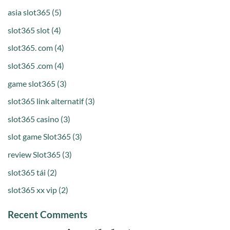
asia slot365 (5)
slot365 slot (4)
slot365. com (4)
slot365 .com (4)
game slot365 (3)
slot365 link alternatif (3)
slot365 casino (3)
slot game Slot365 (3)
review Slot365 (3)
slot365 tái (2)
slot365 xx vip (2)
Recent Comments