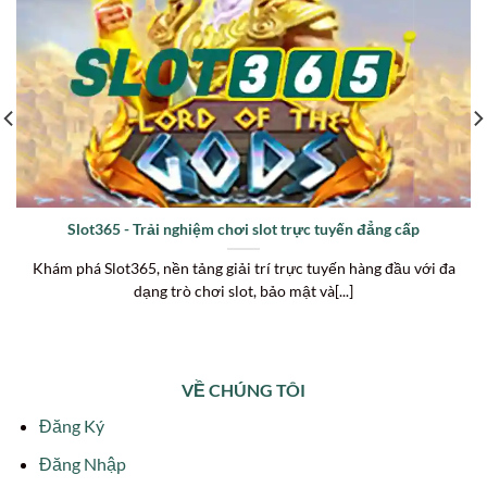
Slot365 - Trải nghiệm chơi slot trực tuyến đẳng cấp
Khám phá Slot365, nền tảng giải trí trực tuyến hàng đầu với đa
dạng trò chơi slot, bảo mật và[...]
VỀ CHÚNG TÔI
Đăng Ký
Đăng Nhập