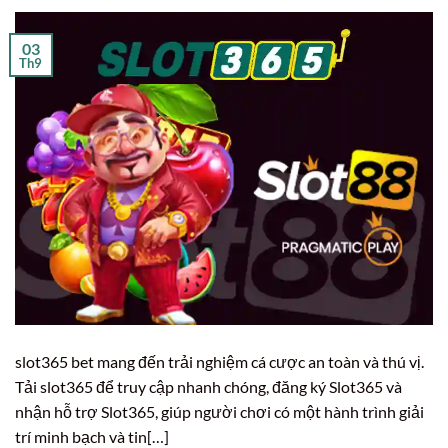
03
Th9
slot365 bet mang đến trải nghiệm cá cược an toàn và thú vị.
Tải slot365 để truy cập nhanh chóng, đăng ký Slot365 và
nhận hỗ trợ Slot365, giúp người chơi có một hành trình giải
trí minh bạch và tin[…]