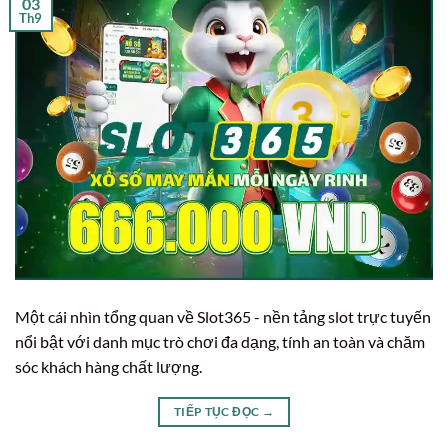
03
Th9
Một cái nhìn tổng quan về Slot365 - nền tảng slot trực tuyến
nổi bật với danh mục trò chơi đa dạng, tính an toàn và chăm
sóc khách hàng chất lượng.
TIẾP TỤC ĐỌC
→