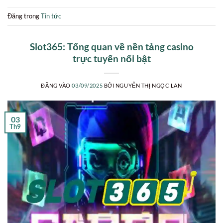
Đăng trong
Tin tức
Slot365: Tổng quan về nền tảng casino
trực tuyến nổi bật
ĐĂNG VÀO
03/09/2025
BỞI
NGUYỄN THỊ NGỌC LAN
03
Th9