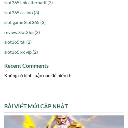
slot365 link alternatif (3)
slot365 casino (3)
slot game Slot365 (3)
review Slot365 (3)
slot365 tái (2)
slot365 xx vip (2)
Recent Comments
Không có bình luận nào để hiển thị.
BÀI VIẾT MỚI CẬP NHẬT