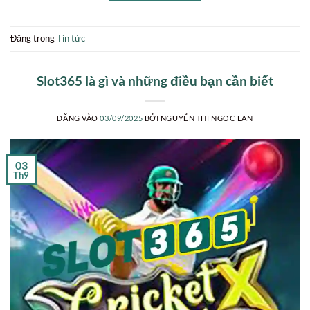
Đăng trong
Tin tức
Slot365 là gì và những điều bạn cần biết
ĐĂNG VÀO
03/09/2025
BỞI
NGUYỄN THỊ NGỌC LAN
03
Th9