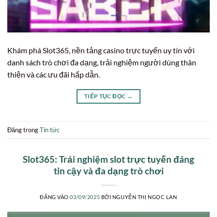
Khám phá Slot365, nền tảng casino trực tuyến uy tín với
danh sách trò chơi đa dạng, trải nghiệm người dùng thân
thiện và các ưu đãi hấp dẫn.
TIẾP TỤC ĐỌC
→
Đăng trong
Tin tức
Slot365: Trải nghiệm slot trực tuyến đáng
tin cậy và đa dạng trò chơi
ĐĂNG VÀO
03/09/2025
BỞI
NGUYỄN THỊ NGỌC LAN