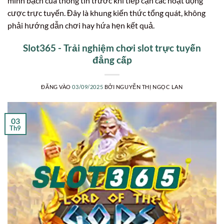
minh bạch của thông tin trước khi tiếp cận các hoạt động
cược trực tuyến. Đây là khung kiến thức tổng quát, không
phải hướng dẫn chơi hay hứa hẹn kết quả.
Slot365 - Trải nghiệm chơi slot trực tuyến
đẳng cấp
ĐĂNG VÀO
03/09/2025
BỞI
NGUYỄN THỊ NGỌC LAN
03
Th9