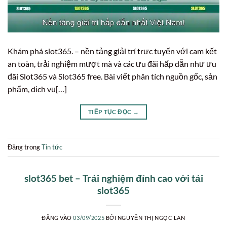
Khám phá slot365. – nền tảng giải trí trực tuyến với cam kết
an toàn, trải nghiệm mượt mà và các ưu đãi hấp dẫn như ưu
đãi Slot365 và Slot365 free. Bài viết phân tích nguồn gốc, sản
phẩm, dịch vụ[…]
TIẾP TỤC ĐỌC
→
Đăng trong
Tin tức
slot365 bet – Trải nghiệm đỉnh cao với tải
slot365
ĐĂNG VÀO
03/09/2025
BỞI
NGUYỄN THỊ NGỌC LAN