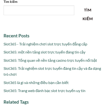
Tìm kiếm
TÌM
KIẾM
Recent Posts
Slot365 - Trải nghiệm chơi slot trực tuyến đẳng cấp
Slot365: một nền tảng slot trực tuyến đáng tin cậy
Slot365: Tổng quan về nền tảng casino trực tuyến nổi bật
Slot365: Trải nghiệm slot trực tuyến đáng tin cậy và đa dạng
trò chơi
Slot365 là gì và những điều bạn cần biết
Slot365: Trang web đánh bạc slot trực tuyến uy tín
Related Tags