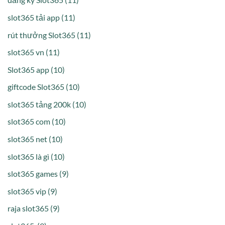
slot365 tải app (11)
rút thưởng Slot365 (11)
slot365 vn (11)
Slot365 app (10)
giftcode Slot365 (10)
slot365 tảng 200k (10)
slot365 com (10)
slot365 net (10)
slot365 là gì (10)
slot365 games (9)
slot365 vip (9)
raja slot365 (9)