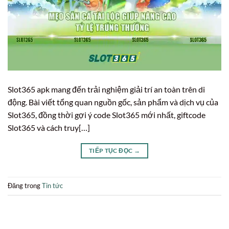
Slot365 apk mang đến trải nghiệm giải trí an toàn trên di
động. Bài viết tổng quan nguồn gốc, sản phẩm và dịch vụ của
Slot365, đồng thời gợi ý code Slot365 mới nhất, giftcode
Slot365 và cách truy[…]
TIẾP TỤC ĐỌC
→
Đăng trong
Tin tức