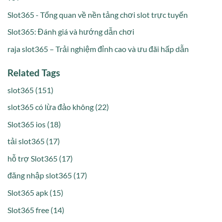
Slot365 - Tổng quan về nền tảng chơi slot trực tuyến
Slot365: Đánh giá và hướng dẫn chơi
raja slot365 – Trải nghiệm đỉnh cao và ưu đãi hấp dẫn
Related Tags
slot365 (151)
slot365 có lừa đảo không (22)
Slot365 ios (18)
tải slot365 (17)
hỗ trợ Slot365 (17)
đăng nhập slot365 (17)
Slot365 apk (15)
Slot365 free (14)