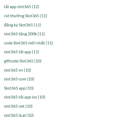
tải app slot365 (12)
rút thưởng Slot365 (11)
đăng ký Slot365 (11)
slot365 tặng 200k (11)
code Slot365 mới nhất (11)
slot365 tải app (11)
giftcode Slot365 (10)
slot365 vn (10)
slot365 com (10)
Slot365 app (10)
slot365 tải app ios (10)
slot365 net (10)
slot365 là gì (10)