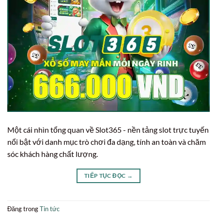
Một cái nhìn tổng quan về Slot365 - nền tảng slot trực tuyến
nổi bật với danh mục trò chơi đa dạng, tính an toàn và chăm
sóc khách hàng chất lượng.
TIẾP TỤC ĐỌC
→
Đăng trong
Tin tức