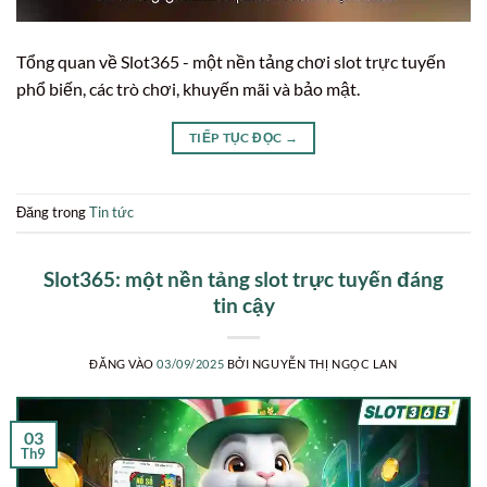
Tổng quan về Slot365 - một nền tảng chơi slot trực tuyến
phổ biến, các trò chơi, khuyến mãi và bảo mật.
TIẾP TỤC ĐỌC
→
Đăng trong
Tin tức
Slot365: một nền tảng slot trực tuyến đáng
tin cậy
ĐĂNG VÀO
03/09/2025
BỞI
NGUYỄN THỊ NGỌC LAN
03
Th9