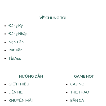
VỀ CHÚNG TÔI
Đăng Ký
Đăng Nhập
Nạp Tiền
Rút Tiền
Tải App
HƯỚNG DẪN
GAME HOT
GIỚI THIỆU
CASINO
LIÊN HỆ
THỂ THAO
KHUYẾN MÃI
BẮN CÁ