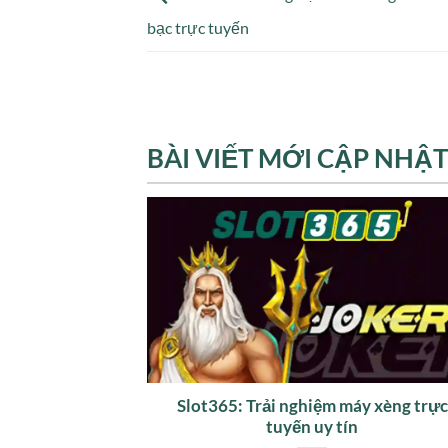
bạc trực tuyến
BÀI VIẾT MỚI CẬP NHẬT
quan và hướng
Slot365: Trải nghiệm máy xèng trực
oàn
tuyến uy tín