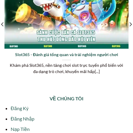
Slot365 - Đánh giá tổng quan và trải nghiệm người chơi
Khám phá Slot365, nền tảng chơi slot trực tuyến phổ biến với
đa dạng trò chơi, khuyến mãi hấp[...]
VỀ CHÚNG TÔI
Đăng Ký
Đăng Nhập
Nạp Tiền