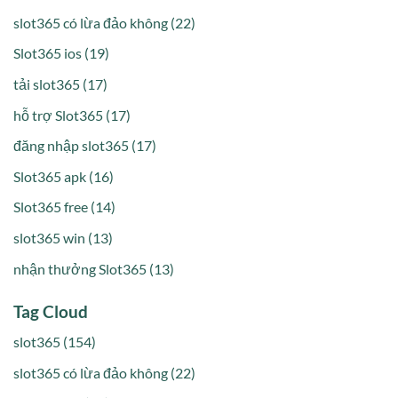
slot365 có lừa đảo không (22)
Slot365 ios (19)
tải slot365 (17)
hỗ trợ Slot365 (17)
đăng nhập slot365 (17)
Slot365 apk (16)
Slot365 free (14)
slot365 win (13)
nhận thưởng Slot365 (13)
Tag Cloud
slot365 (154)
slot365 có lừa đảo không (22)