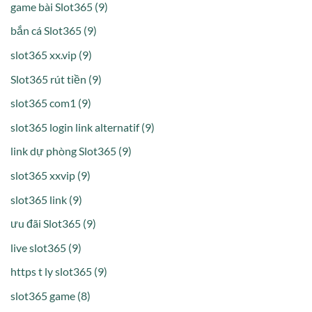
game bài Slot365 (9)
bắn cá Slot365 (9)
slot365 xx.vip (9)
Slot365 rút tiền (9)
slot365 com1 (9)
slot365 login link alternatif (9)
link dự phòng Slot365 (9)
slot365 xxvip (9)
slot365 link (9)
ưu đãi Slot365 (9)
live slot365 (9)
https t ly slot365 (9)
slot365 game (8)