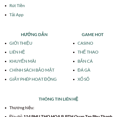
Rút Tiền
Tải App
HƯỚNG DẪN
GAME HOT
GIỚI THIỆU
CASINO
LIÊN HỆ
THỂ THAO
KHUYẾN MÃI
BẮN CÁ
CHÍNH SÁCH BẢO MẬT
ĐÁ GÀ
GIẤY PHÉP HOẠT ĐỘNG
XỔ SỐ
THÔNG TIN LIÊN HỆ
Thương hiệu:
Địa chỉ:
114 PHU THO HOA P. PTH Quan Tan Phu Thanh