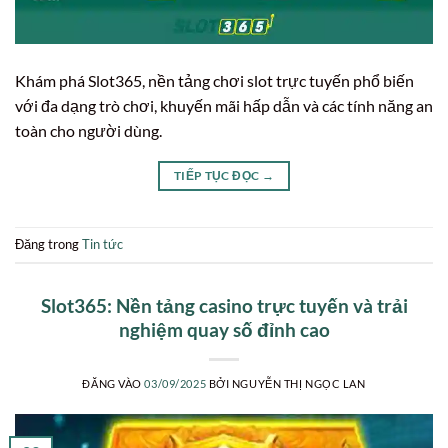
Khám phá Slot365, nền tảng chơi slot trực tuyến phổ biến
với đa dạng trò chơi, khuyến mãi hấp dẫn và các tính năng an
toàn cho người dùng.
TIẾP TỤC ĐỌC
→
Đăng trong
Tin tức
Slot365: Nền tảng casino trực tuyến và trải
nghiệm quay số đỉnh cao
ĐĂNG VÀO
03/09/2025
BỞI
NGUYỄN THỊ NGỌC LAN