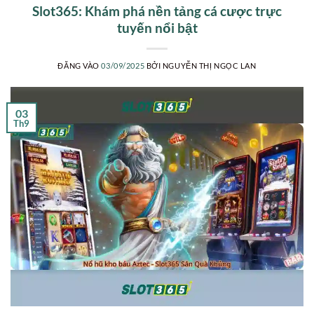
Slot365: Khám phá nền tảng cá cược trực
tuyến nổi bật
ĐĂNG VÀO
03/09/2025
BỞI
NGUYỄN THỊ NGỌC LAN
03
Th9