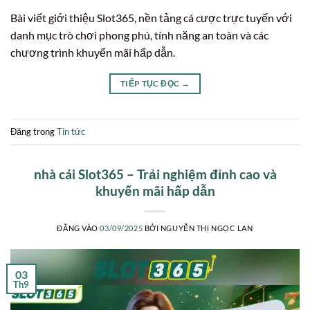
Bài viết giới thiệu Slot365, nền tảng cá cược trực tuyến với
danh mục trò chơi phong phú, tính năng an toàn và các
chương trình khuyến mãi hấp dẫn.
TIẾP TỤC ĐỌC
→
Đăng trong
Tin tức
nhà cái Slot365 – Trải nghiệm đỉnh cao và
khuyến mãi hấp dẫn
ĐĂNG VÀO
03/09/2025
BỞI
NGUYỄN THỊ NGỌC LAN
03
Th9