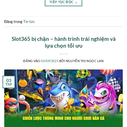
TIẾP TỤC ĐỌC
→
Đăng trong
Tin tức
Slot365 bị chặn – hành trình trải nghiệm và
lựa chọn tối ưu
ĐĂNG VÀO
03/09/2025
BỞI
NGUYỄN THỊ NGỌC LAN
03
Th9