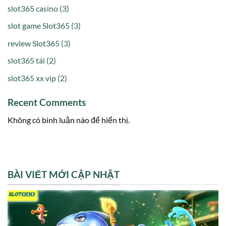
slot365 casino (3)
slot game Slot365 (3)
review Slot365 (3)
slot365 tái (2)
slot365 xx vip (2)
Recent Comments
Không có bình luận nào để hiển thị.
BÀI VIẾT MỚI CẬP NHẬT