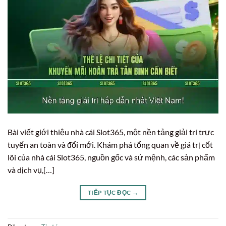
Bài viết giới thiệu nhà cái Slot365, một nền tảng giải trí trực
tuyến an toàn và đổi mới. Khám phá tổng quan về giá trị cốt
lõi của nhà cái Slot365, nguồn gốc và sứ mệnh, các sản phẩm
và dịch vụ,[…]
TIẾP TỤC ĐỌC
→