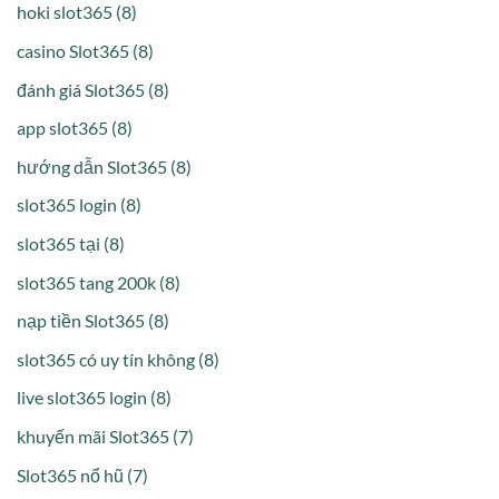
hoki slot365 (8)
casino Slot365 (8)
đánh giá Slot365 (8)
app slot365 (8)
hướng dẫn Slot365 (8)
slot365 login (8)
slot365 tại (8)
slot365 tang 200k (8)
nạp tiền Slot365 (8)
slot365 có uy tín không (8)
live slot365 login (8)
khuyến mãi Slot365 (7)
Slot365 nổ hũ (7)