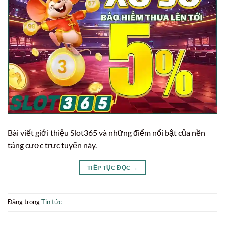
Bài viết giới thiệu Slot365 và những điểm nổi bật của nền
tảng cược trực tuyến này.
TIẾP TỤC ĐỌC
→
Đăng trong
Tin tức