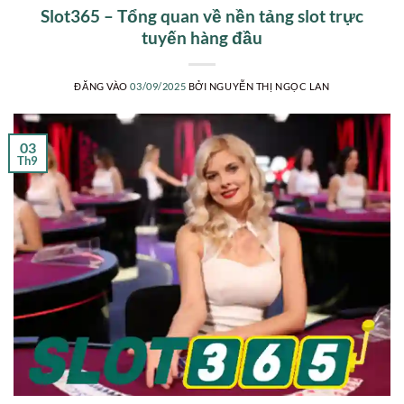
Slot365 – Tổng quan về nền tảng slot trực
tuyến hàng đầu
ĐĂNG VÀO
03/09/2025
BỞI
NGUYỄN THỊ NGỌC LAN
03
Th9