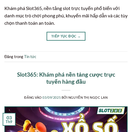
Khám phá Slot365, nền tảng slot trực tuyến phổ biến với
danh mục trò chơi phong phú, khuyến mãi hấp dẫn và các tùy
chọn thanh toán an toàn.
TIẾP TỤC ĐỌC
→
Đăng trong
Tin tức
Slot365: Khám phá nền tảng cược trực
tuyến hàng đầu
ĐĂNG VÀO
03/09/2025
BỞI
NGUYỄN THỊ NGỌC LAN
03
Th9