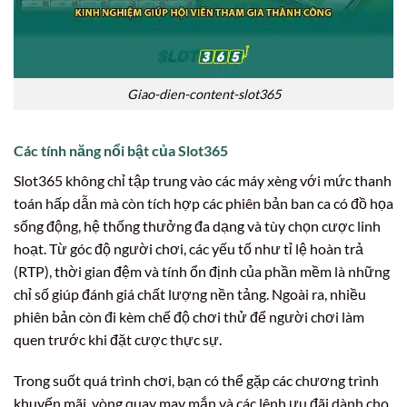
Giao-dien-content-slot365
Các tính năng nổi bật của Slot365
Slot365 không chỉ tập trung vào các máy xèng với mức thanh
toán hấp dẫn mà còn tích hợp các phiên bản ban ca có đồ họa
sống động, hệ thống thưởng đa dạng và tùy chọn cược linh
hoạt. Từ góc độ người chơi, các yếu tố như tỉ lệ hoàn trả
(RTP), thời gian đệm và tính ổn định của phần mềm là những
chỉ số giúp đánh giá chất lượng nền tảng. Ngoài ra, nhiều
phiên bản còn đi kèm chế độ chơi thử để người chơi làm
quen trước khi đặt cược thực sự.
Trong suốt quá trình chơi, bạn có thể gặp các chương trình
khuyến mãi, vòng quay may mắn và các lênh ưu đãi dành cho