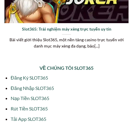
Slot365: Trải nghiệm máy xèng trực tuyến uy tín
Bài viết giới thiệu Slot365, một nền tảng casino trực tuyến với
danh mục máy xèng đa dạng, bảo[...]
VỀ CHÚNG TÔI SLOT365
Đăng Ký SLOT365
Đăng Nhập SLOT365
Nạp Tiền SLOT365
Rút Tiền SLOT365
Tải App SLOT365