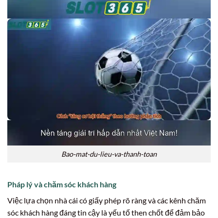
Bao-mat-du-lieu-va-thanh-toan
Pháp lý và chăm sóc khách hàng
Việc lựa chọn nhà cái có giấy phép rõ ràng và các kênh chăm
sóc khách hàng đáng tin cậy là yếu tố then chốt để đảm bảo