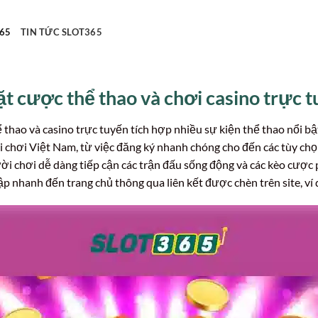
65
TIN TỨC SLOT365
ặt cược thể thao và chơi casino trực t
 thao và casino trực tuyến tích hợp nhiều sự kiện thể thao nổi b
i chơi Việt Nam, từ việc đăng ký nhanh chóng cho đến các tùy chọ
gười chơi dễ dàng tiếp cận các trận đấu sống động và các kèo cượ
ập nhanh đến trang chủ thông qua liên kết được chèn trên site, ví