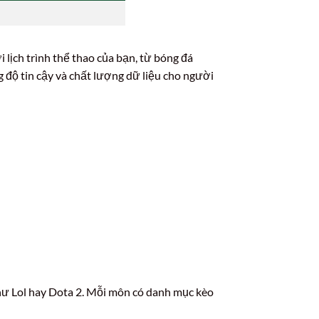
lịch trình thể thao của bạn, từ bóng đá
ng độ tin cậy và chất lượng dữ liệu cho người
 như Lol hay Dota 2. Mỗi môn có danh mục kèo