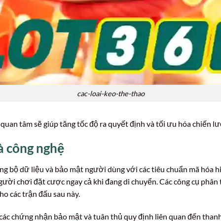
cac-loai-keo-the-thao
uan tâm sẽ giúp tăng tốc độ ra quyết định và tối ưu hóa chiến lư
à công nghệ
đồng bộ dữ liệu và bảo mật người dùng với các tiêu chuẩn mã hóa 
ười chơi đặt cược ngay cả khi đang di chuyển. Các công cụ phân t
ho các trận đấu sau này.
các chứng nhận bảo mật và tuân thủ quy định liên quan đến thanh