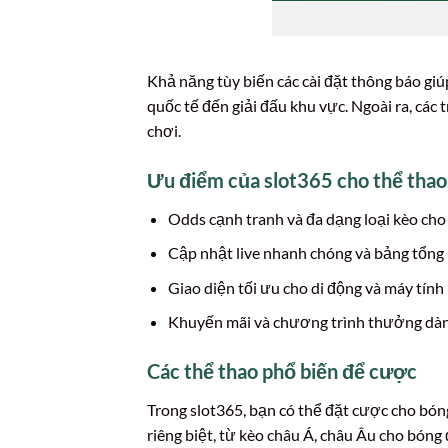
Khả năng tùy biến các cài đặt thông báo gi
quốc tế đến giải đấu khu vực. Ngoài ra, các 
chơi.
Ưu điểm của slot365 cho thể thao
Odds cạnh tranh và đa dạng loại kèo ch
Cập nhật live nhanh chóng và bảng tổng 
Giao diện tối ưu cho di động và máy tín
Khuyến mãi và chương trình thưởng dàn
Các thể thao phổ biến để cược
Trong slot365, bạn có thể đặt cược cho bóng
riêng biệt, từ kèo châu Á, châu Âu cho bóng