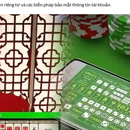
 riêng tư và các biện pháp bảo mật thông tin tài khoản.