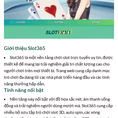
Giới thiệu Slot365
Slot365 là một nền tảng chơi slot trực tuyến uy tín, được
thiết kế để mang lại trải nghiệm giải trí chất lượng cao cho
người chơi trên mọi thiết bị. Trang web cung cấp danh mục
trò chơi đa dạng từ các nhà phát triển hàng đầu và các tính
năng thưởng hấp dẫn.
Tính năng nổi bật
Nền tảng này nổi bật với đồ họa sắc nét, âm thanh sống
động và trải nghiệm người dùng mượt mà. Slot365 cung cấp
nhiều bộ sưu tập trò chơi slot 3D, auto spin, các vòng