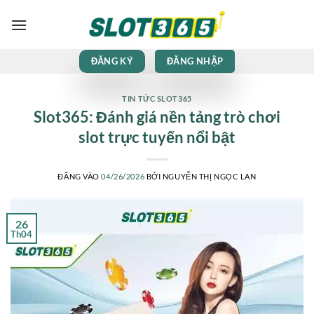
Bỏ
qua
nội
dung
ĐĂNG KÝ
ĐĂNG NHẬP
TIN TỨC SLOT365
Slot365: Đánh giá nền tảng trò chơi
slot trực tuyến nổi bật
ĐĂNG VÀO
04/26/2026
BỞI
NGUYỄN THỊ NGỌC LAN
26
Th04