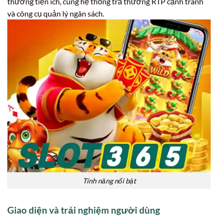
thưởng tiện ích, cùng hệ thống trả thưởng RTP cạnh tranh
và công cụ quản lý ngân sách.
Tính năng nổi bật
Giao diện và trải nghiệm người dùng