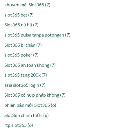
khuyến mãi Slot365 (7)
slot365 bet (7)
Slot365 nổ hũ (7)
slot365 pulsa tanpa potongan (7)
Slot365 bị chặn (7)
slot365 poker (7)
Slot365 an toàn không (7)
slot365 tang 200k (7)
asia slot365 login (7)
Slot365 có hợp pháp không (7)
phiên bản mới Slot365 (6)
Slot365 chính thức (6)
rtp slot365 (6)