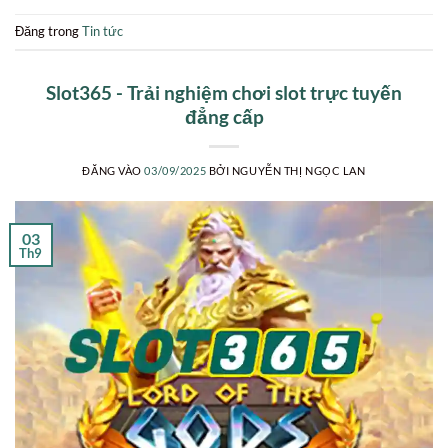
Đăng trong
Tin tức
Slot365 - Trải nghiệm chơi slot trực tuyến
đẳng cấp
ĐĂNG VÀO
03/09/2025
BỞI
NGUYỄN THỊ NGỌC LAN
03
Th9