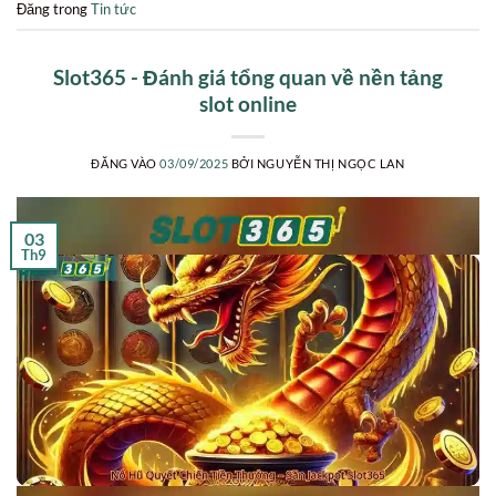
Đăng trong
Tin tức
Slot365 - Đánh giá tổng quan về nền tảng
slot online
ĐĂNG VÀO
03/09/2025
BỞI
NGUYỄN THỊ NGỌC LAN
03
Th9