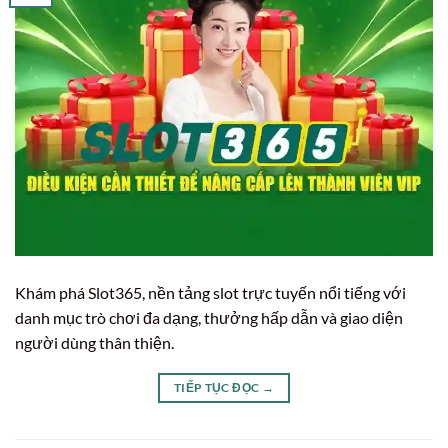
Khám phá Slot365, nền tảng slot trực tuyến nổi tiếng với
danh mục trò chơi đa dạng, thưởng hấp dẫn và giao diện
người dùng thân thiện.
TIẾP TỤC ĐỌC
→