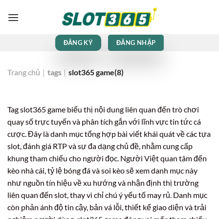
Bỏ
qua
nội
dung
ĐĂNG KÝ
ĐĂNG NHẬP
Trang chủ
|
tags
|
slot365 game(8)
Tag slot365 game biểu thị nội dung liên quan đến trò chơi
quay số trực tuyến và phân tích gắn với lĩnh vực tin tức cá
cược. Đây là danh mục tổng hợp bài viết khái quát về các tựa
slot, đánh giá RTP và sự đa dạng chủ đề, nhằm cung cấp
khung tham chiếu cho người đọc. Người Việt quan tâm đến
kèo nhà cái, tỷ lệ bóng đá và soi kèo sẽ xem danh mục này
như nguồn tín hiệu về xu hướng và nhận định thị trường
liên quan đến slot, thay vì chỉ chú ý yếu tố may rủ. Danh mục
còn phản ánh độ tin cậy, bản vá lỗi, thiết kế giao diện và trải