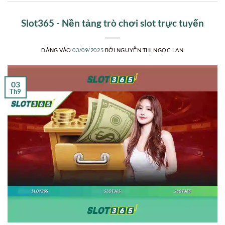
Slot365 - Nền tảng trò chơi slot trực tuyến
ĐĂNG VÀO
03/09/2025
BỞI
NGUYỄN THỊ NGỌC LAN
03
Th9