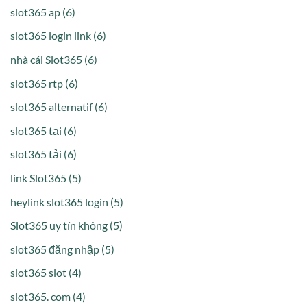
slot365 ap (6)
slot365 login link (6)
nhà cái Slot365 (6)
slot365 rtp (6)
slot365 alternatif (6)
slot365 tại (6)
slot365 tải (6)
link Slot365 (5)
heylink slot365 login (5)
Slot365 uy tín không (5)
slot365 đăng nhập (5)
slot365 slot (4)
slot365. com (4)