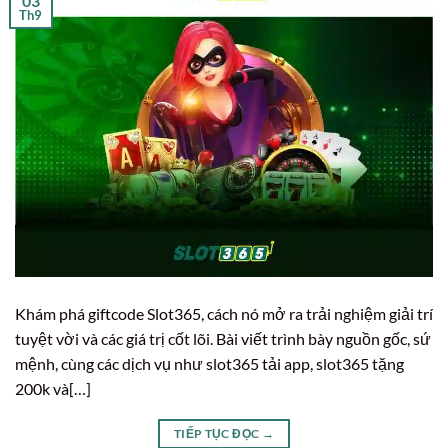
03
Th9
Khám phá giftcode Slot365, cách nó mở ra trải nghiệm giải trí
tuyệt vời và các giá trị cốt lõi. Bài viết trình bày nguồn gốc, sứ
mệnh, cùng các dịch vụ như slot365 tải app, slot365 tặng
200k và[…]
TIẾP TỤC ĐỌC
→