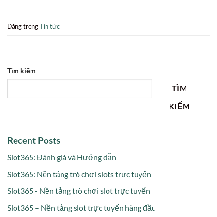
Đăng trong
Tin tức
Tìm kiếm
TÌM
KIẾM
Recent Posts
Slot365: Đánh giá và Hướng dẫn
Slot365: Nền tảng trò chơi slots trực tuyến
Slot365 - Nền tảng trò chơi slot trực tuyến
Slot365 – Nền tảng slot trực tuyến hàng đầu