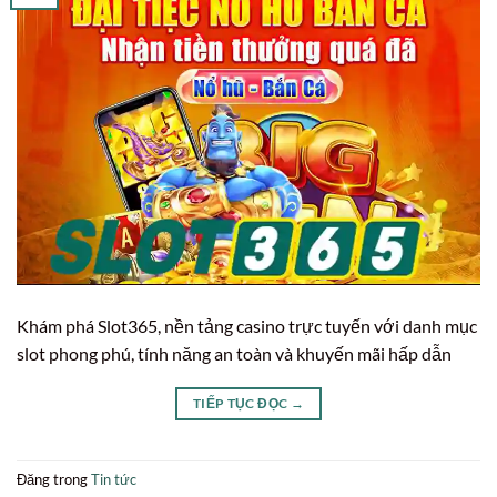
Khám phá Slot365, nền tảng casino trực tuyến với danh mục
slot phong phú, tính năng an toàn và khuyến mãi hấp dẫn
TIẾP TỤC ĐỌC
→
Đăng trong
Tin tức