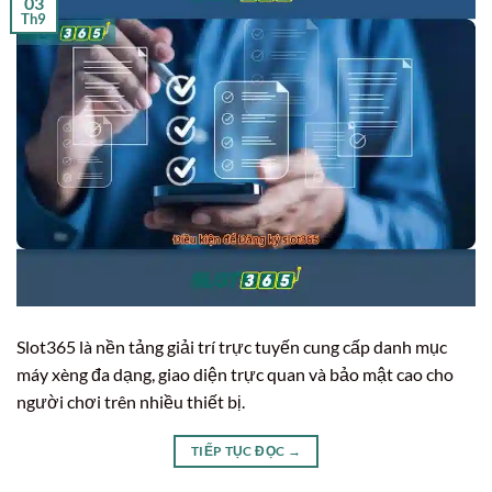
03
Th9
Slot365 là nền tảng giải trí trực tuyến cung cấp danh mục
máy xèng đa dạng, giao diện trực quan và bảo mật cao cho
người chơi trên nhiều thiết bị.
TIẾP TỤC ĐỌC
→