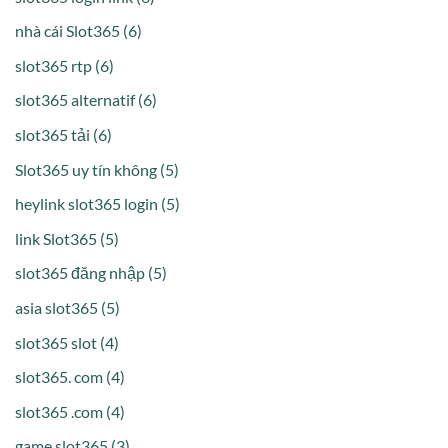
nhà cái Slot365 (6)
slot365 rtp (6)
slot365 alternatif (6)
slot365 tải (6)
Slot365 uy tín không (5)
heylink slot365 login (5)
link Slot365 (5)
slot365 đăng nhập (5)
asia slot365 (5)
slot365 slot (4)
slot365. com (4)
slot365 .com (4)
game slot365 (3)