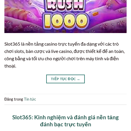
Slot365 là nền tảng casino trực tuyến đa dạng với các trò
chơi slots, bàn cược và live casino, được thiết kế để an toàn,
công bằng và tối ưu cho người chơi trên máy tính và điện
thoại.
TIẾP TỤC ĐỌC
→
Đăng trong
Tin tức
Slot365: Kinh nghiệm và đánh giá nền tảng
đánh bạc trực tuyến