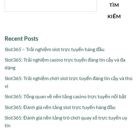
TÌM
KIẾM
Recent Posts
Slot365 – Trải nghiệm slot trực tuyến hàng đầu
Slot365: Trải nghiệm casino trực tuyến đáng tin cậy và đa
dạng
Slot365: Trải nghiệm chơi slot trực tuyến đáng tin cậy và thú
vị
Slot365: Tổng quan về nền tảng casino trực tuyến nổi bật
Slot365: Đánh giá nền tảng slot trực tuyến hàng đầu
Slot365: Đánh giá nền tảng trò chơi quay số trực tuyến uy
tín