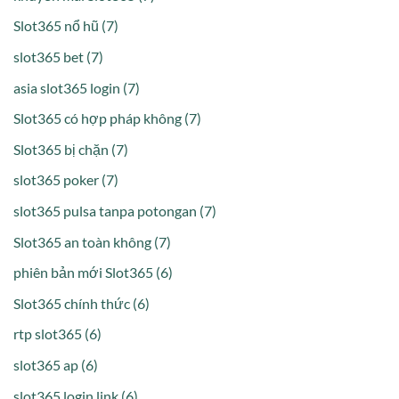
Slot365 nổ hũ (7)
slot365 bet (7)
asia slot365 login (7)
Slot365 có hợp pháp không (7)
Slot365 bị chặn (7)
slot365 poker (7)
slot365 pulsa tanpa potongan (7)
Slot365 an toàn không (7)
phiên bản mới Slot365 (6)
Slot365 chính thức (6)
rtp slot365 (6)
slot365 ap (6)
slot365 login link (6)