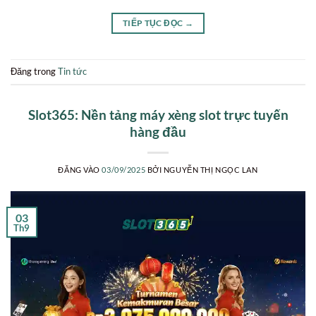
TIẾP TỤC ĐỌC
→
Đăng trong
Tin tức
Slot365: Nền tảng máy xèng slot trực tuyến
hàng đầu
ĐĂNG VÀO
03/09/2025
BỞI
NGUYỄN THỊ NGỌC LAN
03
Th9