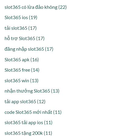
slot365 có lừa đảo không (22)
Slot365 ios (19)
tải slot365 (17)
hỗ trợ Slot365 (17)
đăng nhập slot365 (17)
Slot365 apk (16)
Slot365 free (14)
slot365 win (13)
nhận thưởng Slot365 (13)
tải app slot365 (12)
code Slot365 mới nhất (11)
slot365 tải app ios (11)
slot365 tặng 200k (11)