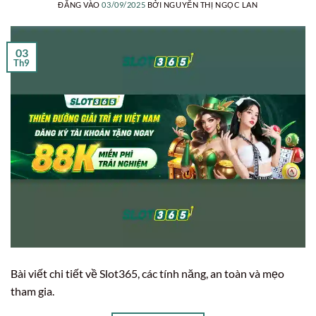
ĐĂNG VÀO
03/09/2025
BỞI
NGUYỄN THỊ NGỌC LAN
03
Th9
Bài viết chi tiết về Slot365, các tính năng, an toàn và mẹo
tham gia.