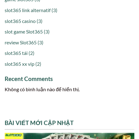
slot365 link alternatif (3)
slot365 casino (3)
slot game Slot365 (3)
review Slot365 (3)
slot365 tái (2)
slot365 xx vip (2)
Recent Comments
Không có bình luận nào để hiển thị.
BÀI VIẾT MỚI CẬP NHẬT