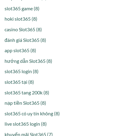
slot365 game (8)
hoki slot365 (8)
casino Slot365 (8)
đánh giá Slot365 (8)
app slot365 (8)
hướng dẫn Slot365 (8)
slot365 login (8)
slot365 tại (8)
slot365 tang 200k (8)
nạp tiền Slot365 (8)
slot365 có uy tín không (8)
live slot365 login (8)
khuyến mãi Slot365 (7)