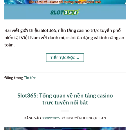
Bài viết giới thiệu Slot365, nền tảng casino trực tuyến phổ
biến tại Việt Nam với danh mục slot đa dạng và tính năng an
toàn.
TIẾP TỤC ĐỌC
→
Đăng trong
Tin tức
Slot365: Tổng quan về nền tảng casino
trực tuyến nổi bật
ĐĂNG VÀO
03/09/2025
BỞI
NGUYỄN THỊ NGỌC LAN