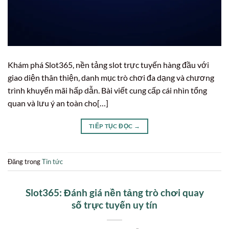
Khám phá Slot365, nền tảng slot trực tuyến hàng đầu với
giao diện thân thiện, danh mục trò chơi đa dạng và chương
trình khuyến mãi hấp dẫn. Bài viết cung cấp cái nhìn tổng
quan và lưu ý an toàn cho[…]
TIẾP TỤC ĐỌC
→
Đăng trong
Tin tức
Slot365: Đánh giá nền tảng trò chơi quay
số trực tuyến uy tín