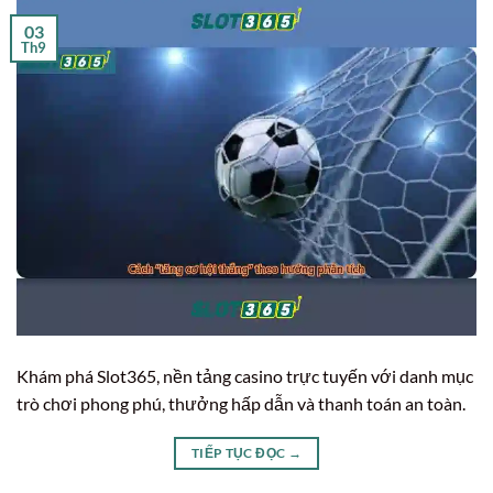
03
Th9
Khám phá Slot365, nền tảng casino trực tuyến với danh mục
trò chơi phong phú, thưởng hấp dẫn và thanh toán an toàn.
TIẾP TỤC ĐỌC
→