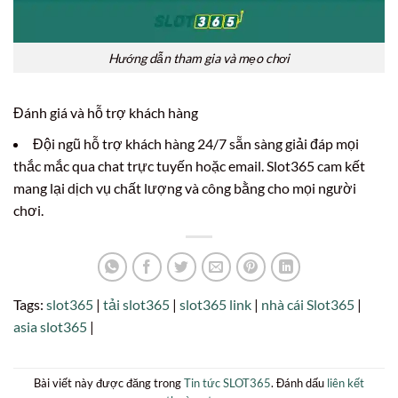
Hướng dẫn tham gia và mẹo chơi
Đánh giá và hỗ trợ khách hàng
Đội ngũ hỗ trợ khách hàng 24/7 sẵn sàng giải đáp mọi
thắc mắc qua chat trực tuyến hoặc email. Slot365 cam kết
mang lại dịch vụ chất lượng và công bằng cho mọi người
chơi.
Tags:
slot365
|
tải slot365
|
slot365 link
|
nhà cái Slot365
|
asia slot365
|
Bài viết này được đăng trong
Tin tức SLOT365
. Đánh dấu
liên kết