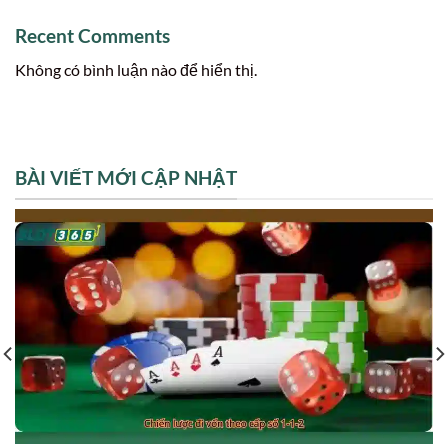
Recent Comments
Không có bình luận nào để hiển thị.
BÀI VIẾT MỚI CẬP NHẬT