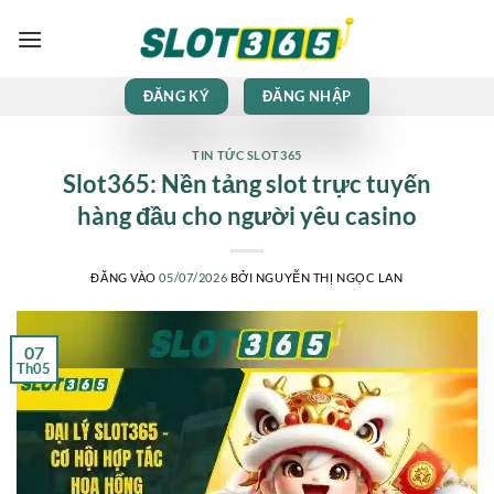
Bỏ
qua
nội
dung
ĐĂNG KÝ
ĐĂNG NHẬP
TIN TỨC SLOT365
Slot365: Nền tảng slot trực tuyến
hàng đầu cho người yêu casino
ĐĂNG VÀO
05/07/2026
BỞI
NGUYỄN THỊ NGỌC LAN
07
Th05