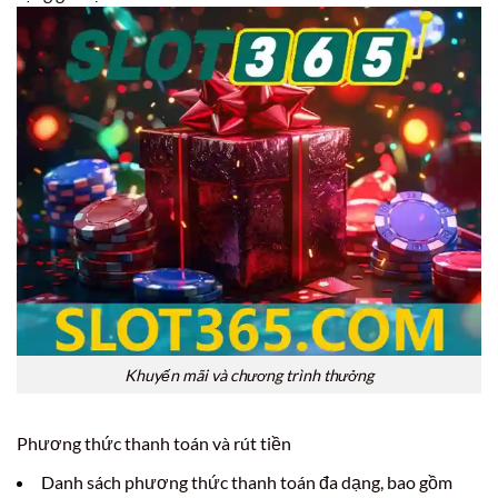
Khuyến mãi và chương trình thưởng
Phương thức thanh toán và rút tiền
Danh sách phương thức thanh toán đa dạng, bao gồm