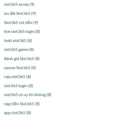
slot365 xx.vip (9)
ưu đãi Slot365 (9)
Slot365 rút tiền (9)
live slot365 login (8)
hoki slot365 (8)
slot365 game (8)
đánh giá Slot365 (8)
casino Slot365 (8)
raja slot365 (8)
slot365 login (8)
slot365 có uy tín không (8)
nạp tiền Slot365 (8)
app slot365 (8)