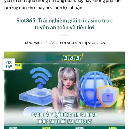
giá trò chơi qua thông tin tổng quan. Tag này không phải để
hướng dẫn chơi hay hứa hẹn lợi nhuận.
Slot365: Trải nghiệm giải trí casino trực
tuyến an toàn và tiện lợi
ĐĂNG VÀO
03/09/2025
BỞI
NGUYỄN THỊ NGỌC LAN
03
Th9