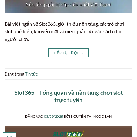
Bài viết ngắn về Slot365, giới thiệu nền tảng, các trò chơi
slot phổ biến, khuyến mãi và mẹo quản lý ngân sách cho
người chơi.
TIẾP TỤC ĐỌC
→
Đăng trong
Tin tức
Slot365 - Tổng quan về nền tảng chơi slot
trực tuyến
ĐĂNG VÀO
03/09/2025
BỞI
NGUYỄN THỊ NGỌC LAN