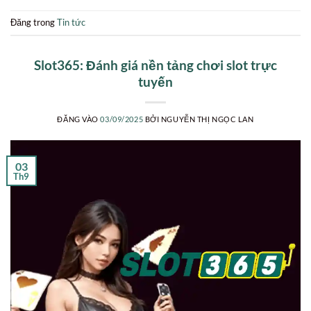
Đăng trong
Tin tức
Slot365: Đánh giá nền tảng chơi slot trực
tuyến
ĐĂNG VÀO
03/09/2025
BỞI
NGUYỄN THỊ NGỌC LAN
03
Th9