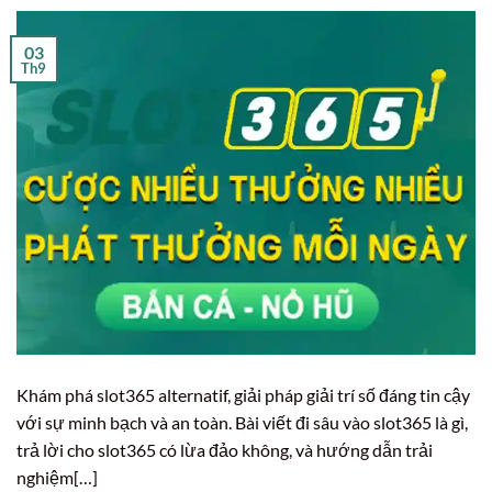
03
Th9
Khám phá slot365 alternatif, giải pháp giải trí số đáng tin cậy
với sự minh bạch và an toàn. Bài viết đi sâu vào slot365 là gì,
trả lời cho slot365 có lừa đảo không, và hướng dẫn trải
nghiệm[…]