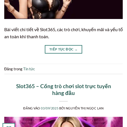
Bài viết chi tiết về Slot365, các trò chơi, khuyến mãi và yếu tố
an toàn khi thanh toán.
TIẾP TỤC ĐỌC
→
Đăng trong
Tin tức
Slot365 – Cổng trò chơi slot trực tuyến
hàng đầu
ĐĂNG VÀO
03/09/2025
BỞI
NGUYỄN THỊ NGỌC LAN