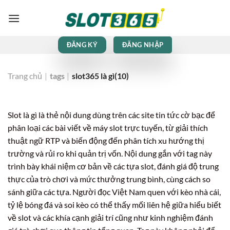
Bỏ
qua
nội
dung
ĐĂNG KÝ
ĐĂNG NHẬP
Trang chủ
|
tags
|
slot365 là gì(10)
Slot là gì là thẻ nội dung dùng trên các site tin tức cờ bạc để
phân loại các bài viết về máy slot trực tuyến, từ giải thích
thuật ngữ RTP và biến động đến phân tích xu hướng thị
trường và rủi ro khi quản trị vốn. Nội dung gắn với tag này
trình bày khái niệm cơ bản về các tựa slot, đánh giá độ trung
thực của trò chơi và mức thưởng trung bình, cùng cách so
sánh giữa các tựa. Người đọc Việt Nam quen với kèo nhà cái,
tỷ lệ bóng đá và soi kèo có thể thấy mối liên hệ giữa hiểu biết
về slot và các khía cạnh giải trí cũng như kinh nghiệm đánh