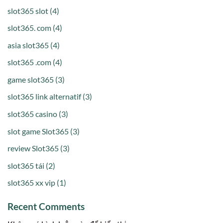
slot365 slot (4)
slot365. com (4)
asia slot365 (4)
slot365 .com (4)
game slot365 (3)
slot365 link alternatif (3)
slot365 casino (3)
slot game Slot365 (3)
review Slot365 (3)
slot365 tái (2)
slot365 xx vip (1)
Recent Comments