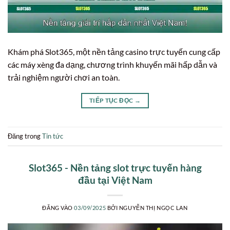
Khám phá Slot365, một nền tảng casino trực tuyến cung cấp
các máy xèng đa dạng, chương trình khuyến mãi hấp dẫn và
trải nghiệm người chơi an toàn.
TIẾP TỤC ĐỌC
→
Đăng trong
Tin tức
Slot365 - Nền tảng slot trực tuyến hàng
đầu tại Việt Nam
ĐĂNG VÀO
03/09/2025
BỞI
NGUYỄN THỊ NGỌC LAN