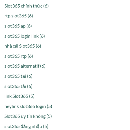
Slot365 chính thức (6)
rtp slot365 (6)
slot365 ap (6)
slot365 login link (6)
nhà cái Slot365 (6)
slot365 rtp (6)
slot365 alternatif (6)
slot365 tại (6)
slot365 tải (6)
link Slot365 (5)
heylink slot365 login (5)
Slot365 uy tín không (5)
slot365 đăng nhập (5)