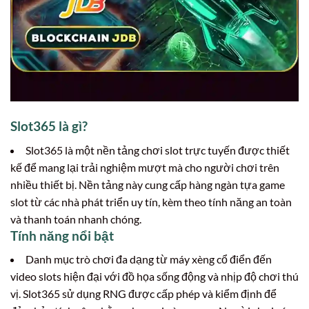
Slot365 là gì?
Slot365 là một nền tảng chơi slot trực tuyến được thiết
kế để mang lại trải nghiệm mượt mà cho người chơi trên
nhiều thiết bị. Nền tảng này cung cấp hàng ngàn tựa game
slot từ các nhà phát triển uy tín, kèm theo tính năng an toàn
và thanh toán nhanh chóng.
Tính năng nổi bật
Danh mục trò chơi đa dạng từ máy xèng cổ điển đến
video slots hiện đại với đồ họa sống động và nhịp độ chơi thú
vị. Slot365 sử dụng RNG được cấp phép và kiểm định để