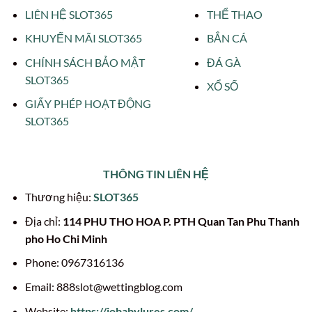
LIÊN HỆ SLOT365
THỂ THAO
KHUYẾN MÃI SLOT365
BẮN CÁ
CHÍNH SÁCH BẢO MẬT
ĐÁ GÀ
SLOT365
XỔ SỐ
GIẤY PHÉP HOẠT ĐỘNG
SLOT365
THÔNG TIN LIÊN HỆ
Thương hiệu:
SLOT365
Địa chỉ:
114 PHU THO HOA P. PTH Quan Tan Phu Thanh
pho Ho Chi Minh
Phone:
0967316136
Email:
888slot@wettingblog.com
Website:
https://jobabylures.com/