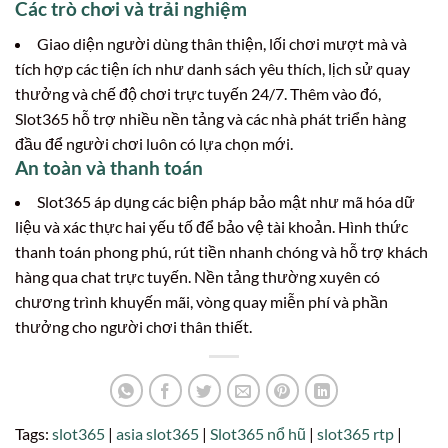
Các trò chơi và trải nghiệm
Giao diện người dùng thân thiện, lối chơi mượt mà và
tích hợp các tiện ích như danh sách yêu thích, lịch sử quay
thưởng và chế độ chơi trực tuyến 24/7. Thêm vào đó,
Slot365 hỗ trợ nhiều nền tảng và các nhà phát triển hàng
đầu để người chơi luôn có lựa chọn mới.
An toàn và thanh toán
Slot365 áp dụng các biện pháp bảo mật như mã hóa dữ
liệu và xác thực hai yếu tố để bảo vệ tài khoản. Hình thức
thanh toán phong phú, rút tiền nhanh chóng và hỗ trợ khách
hàng qua chat trực tuyến. Nền tảng thường xuyên có
chương trình khuyến mãi, vòng quay miễn phí và phần
thưởng cho người chơi thân thiết.
Tags:
slot365
|
asia slot365
|
Slot365 nổ hũ
|
slot365 rtp
|