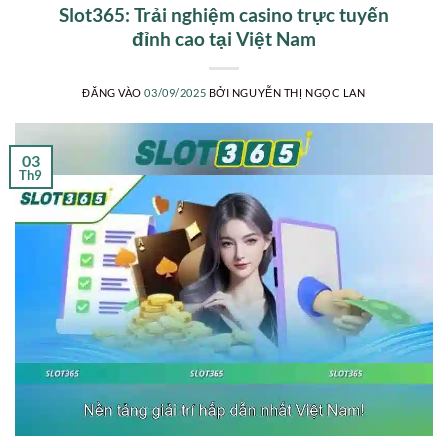
Slot365: Trải nghiệm casino trực tuyến
đỉnh cao tại Việt Nam
ĐĂNG VÀO
03/09/2025
BỞI
NGUYỄN THỊ NGỌC LAN
03
Th9