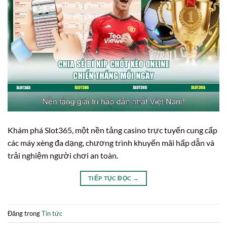
Khám phá Slot365, một nền tảng casino trực tuyến cung cấp
các máy xèng đa dạng, chương trình khuyến mãi hấp dẫn và
trải nghiệm người chơi an toàn.
TIẾP TỤC ĐỌC
→
Đăng trong
Tin tức