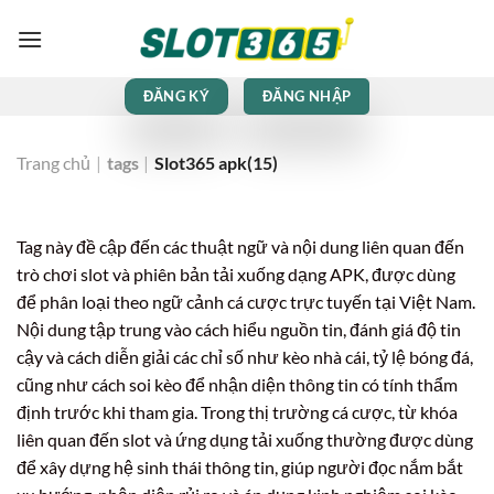
Bỏ
qua
nội
dung
ĐĂNG KÝ
ĐĂNG NHẬP
Trang chủ
|
tags
|
Slot365 apk(15)
Tag này đề cập đến các thuật ngữ và nội dung liên quan đến
trò chơi slot và phiên bản tải xuống dạng APK, được dùng
để phân loại theo ngữ cảnh cá cược trực tuyến tại Việt Nam.
Nội dung tập trung vào cách hiểu nguồn tin, đánh giá độ tin
cậy và cách diễn giải các chỉ số như kèo nhà cái, tỷ lệ bóng đá,
cũng như cách soi kèo để nhận diện thông tin có tính thẩm
định trước khi tham gia. Trong thị trường cá cược, từ khóa
liên quan đến slot và ứng dụng tải xuống thường được dùng
để xây dựng hệ sinh thái thông tin, giúp người đọc nắm bắt