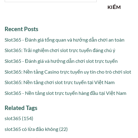
KIẾM
Recent Posts
Slot365 - Đánh giá tổng quan và hướng dẫn chơi an toàn
Slot365: Trải nghiệm chơi slot trực tuyến đáng chú ý
Slot365 - Đánh giá và hướng dẫn chơi slot trực tuyến
Slot365: Nền tảng Casino trực tuyến uy tín cho trò chơi slot
Slot365: Nền tảng chơi slot trực tuyến tại Việt Nam
Slot365 - Nền tảng slot trực tuyến hàng đầu tại Việt Nam
Related Tags
slot365 (154)
slot365 có lừa đảo không (22)