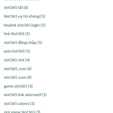
slot365 tải (6)
Slot365 uy tín không (5)
heylink slot365 login (5)
link Slot365 (5)
slot365 đăng nhập (5)
asia slot365 (5)
slot365 slot (4)
slot365. com (4)
slot365 .com (4)
game slot365 (3)
slot365 link alternatif (3)
slot365 casino (3)
slot game Slot365 (3)