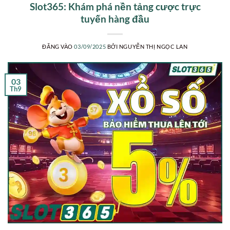
Slot365: Khám phá nền tảng cược trực
tuyến hàng đầu
ĐĂNG VÀO
03/09/2025
BỞI
NGUYỄN THỊ NGỌC LAN
03
Th9