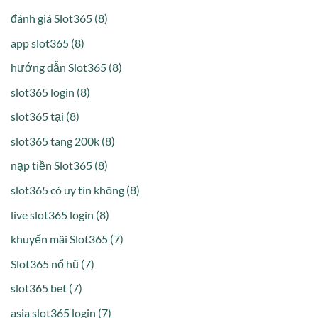
đánh giá Slot365 (8)
app slot365 (8)
hướng dẫn Slot365 (8)
slot365 login (8)
slot365 tại (8)
slot365 tang 200k (8)
nạp tiền Slot365 (8)
slot365 có uy tín không (8)
live slot365 login (8)
khuyến mãi Slot365 (7)
Slot365 nổ hũ (7)
slot365 bet (7)
asia slot365 login (7)