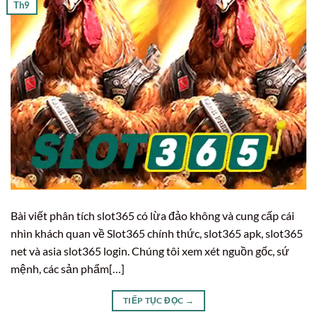
Th9
Bài viết phân tích slot365 có lừa đảo không và cung cấp cái
nhìn khách quan về Slot365 chính thức, slot365 apk, slot365
net và asia slot365 login. Chúng tôi xem xét nguồn gốc, sứ
mệnh, các sản phẩm[…]
TIẾP TỤC ĐỌC
→