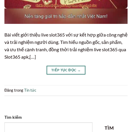
Bài viết giới thiệu live slot365 với sự kết hợp giữa công nghệ
và trải nghiệm người dùng. Tìm hiểu nguồn gốc, sản phẩm,
và ưu thế cạnh tranh, đồng thời trải nghiệm live slot365 qua
Slot365 apk,[…]
TIẾP TỤC ĐỌC
→
Đăng trong
Tin tức
Tìm kiếm
TÌM