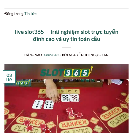
Đăng trong
Tin tức
live slot365 – Trải nghiệm slot trực tuyến
đỉnh cao và uy tín toàn cầu
ĐĂNG VÀO
03/09/2025
BỞI
NGUYỄN THỊ NGỌC LAN
03
Th9