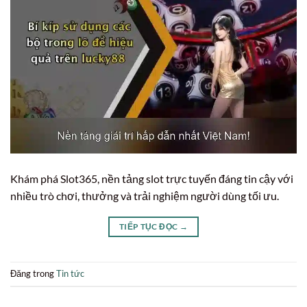
Khám phá Slot365, nền tảng slot trực tuyến đáng tin cậy với
nhiều trò chơi, thưởng và trải nghiệm người dùng tối ưu.
TIẾP TỤC ĐỌC
→
Đăng trong
Tin tức