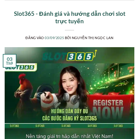
Slot365 - Đánh giá và hướng dẫn chơi slot
trực tuyến
ĐĂNG VÀO
03/09/2025
BỞI
NGUYỄN THỊ NGỌC LAN
03
Th9