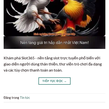
Khám phá Slot365 - nền tảng slot trực tuyến phổ biến với
giao diện người dùng thân thiện, thư viện trò chơi đa dạng
và các tùy chọn thanh toán an toàn.
TIẾP TỤC ĐỌC
→
Đăng trong
Tin tức