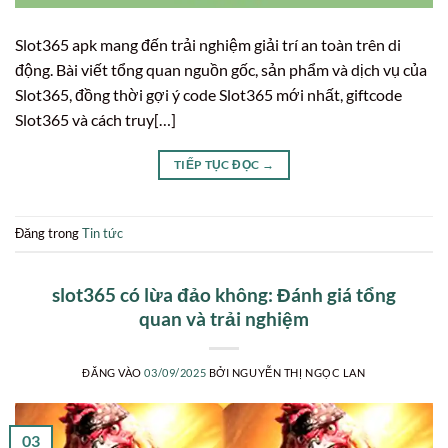
Slot365 apk mang đến trải nghiệm giải trí an toàn trên di
động. Bài viết tổng quan nguồn gốc, sản phẩm và dịch vụ của
Slot365, đồng thời gợi ý code Slot365 mới nhất, giftcode
Slot365 và cách truy[…]
TIẾP TỤC ĐỌC
→
Đăng trong
Tin tức
slot365 có lừa đảo không: Đánh giá tổng
quan và trải nghiệm
ĐĂNG VÀO
03/09/2025
BỞI
NGUYỄN THỊ NGỌC LAN
03