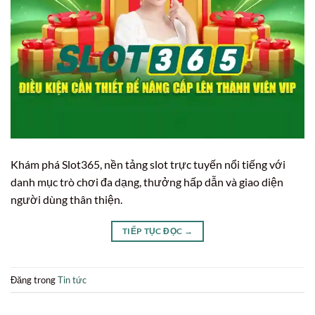
Khám phá Slot365, nền tảng slot trực tuyến nổi tiếng với
danh mục trò chơi đa dạng, thưởng hấp dẫn và giao diện
người dùng thân thiện.
TIẾP TỤC ĐỌC
→
Đăng trong
Tin tức