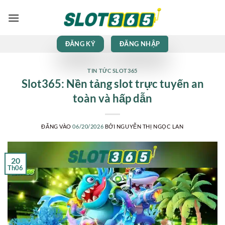
Bỏ
qua
nội
dung
ĐĂNG KÝ
ĐĂNG NHẬP
TIN TỨC SLOT365
Slot365: Nền tảng slot trực tuyến an
toàn và hấp dẫn
ĐĂNG VÀO
06/20/2026
BỞI
NGUYỄN THỊ NGỌC LAN
20
Th06