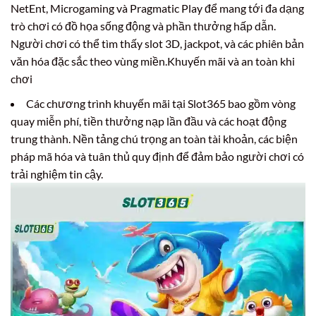
NetEnt, Microgaming và Pragmatic Play để mang tới đa dạng
trò chơi có đồ họa sống động và phần thưởng hấp dẫn.
Người chơi có thể tìm thấy slot 3D, jackpot, và các phiên bản
văn hóa đặc sắc theo vùng miền.
Khuyến mãi và an toàn khi
chơi
Các chương trình khuyến mãi tại Slot365 bao gồm vòng
quay miễn phí, tiền thưởng nạp lần đầu và các hoạt động
trung thành. Nền tảng chú trọng an toàn tài khoản, các biện
pháp mã hóa và tuân thủ quy định để đảm bảo người chơi có
trải nghiệm tin cậy.