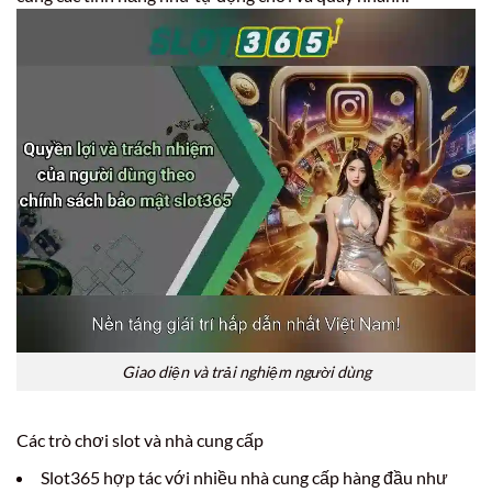
Giao diện và trải nghiệm người dùng
Các trò chơi slot và nhà cung cấp
Slot365 hợp tác với nhiều nhà cung cấp hàng đầu như