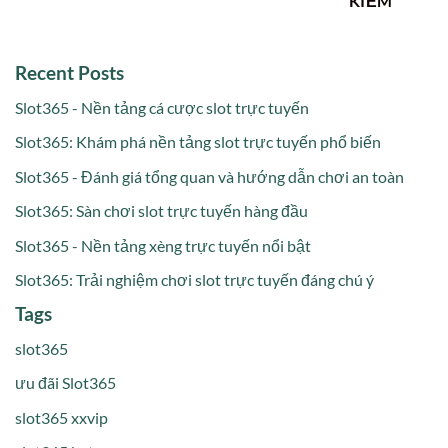
KIẾM
Recent Posts
Slot365 - Nền tảng cá cược slot trực tuyến
Slot365: Khám phá nền tảng slot trực tuyến phổ biến
Slot365 - Đánh giá tổng quan và hướng dẫn chơi an toàn
Slot365: Sàn chơi slot trực tuyến hàng đầu
Slot365 - Nền tảng xèng trực tuyến nổi bật
Slot365: Trải nghiệm chơi slot trực tuyến đáng chú ý
Tags
slot365
ưu đãi Slot365
slot365 xxvip