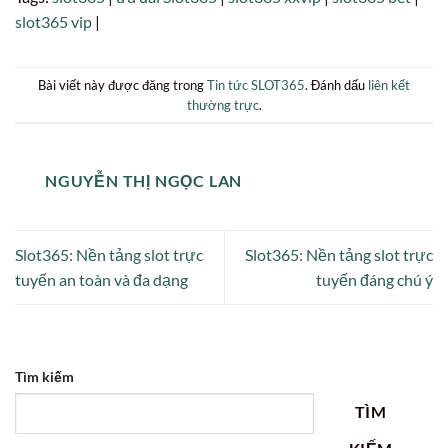
slot365 vip
|
Bài viết này được đăng trong
Tin tức SLOT365
. Đánh dấu
liên kết
thường trực
.
NGUYỄN THỊ NGỌC LAN
Slot365: Nền tảng slot trực
Slot365: Nền tảng slot trực
tuyến an toàn và đa dạng
tuyến đáng chú ý
Tìm kiếm
TÌM