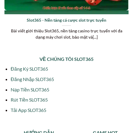
Slot365 - Nền tảng cá cược slot trực tuyến
Bài viết giới thiệu Slot365, nền tảng casino trực tuyến với đa
dạng máy chơi slot, bảo mật và[...]
VỀ CHÚNG TÔI SLOT365
Đăng Ký SLOT365
Đăng Nhập SLOT365
Nạp Tiền SLOT365
Rút Tiền SLOT365
Tải App SLOT365
HƯỚNG DẪN
GAME HOT