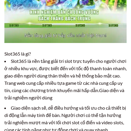
Slot365 là gì?
Slot365 là nền tảng giải trí slot trực tuyến cho người chơi
ở nhiều khu vực, được biết đến với tốc độ thanh toán nhanh,
giao diện người dùng thân thiện và hệ thống bảo mật cao.
Trang web cung cấp nhiều tựa game từ các nhà cung cấp uy
tín, cùng các chương trình khuyến mãi hấp dẫn.
Giao diện và
trải nghiệm người dùng
Giao diện sạch sẽ, dễ điều hướng và tối ưu cho cả thiết bị
di động lẫn máy tính để bàn. Người chơi có thể tận hưởng
trải nghiệm mượt mà với lối chơi slot cổ điển và video slots,
cùng các tính năng như tự động chơi và quay nhanh.