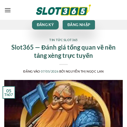
Bỏ
qua
nội
dung
ĐĂNG KÝ
ĐĂNG NHẬP
TIN TỨC SLOT365
Slot365 — Đánh giá tổng quan về nền
tảng xèng trực tuyến
ĐĂNG VÀO
07/05/2026
BỞI
NGUYỄN THỊ NGỌC LAN
05
Th07