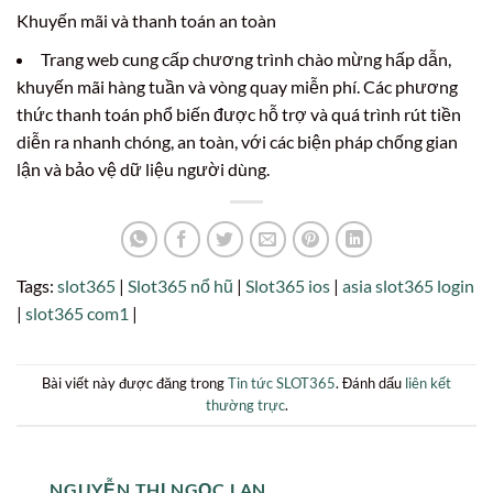
Khuyến mãi và thanh toán an toàn
Trang web cung cấp chương trình chào mừng hấp dẫn,
khuyến mãi hàng tuần và vòng quay miễn phí. Các phương
thức thanh toán phổ biến được hỗ trợ và quá trình rút tiền
diễn ra nhanh chóng, an toàn, với các biện pháp chống gian
lận và bảo vệ dữ liệu người dùng.
Tags:
slot365
|
Slot365 nổ hũ
|
Slot365 ios
|
asia slot365 login
|
slot365 com1
|
Bài viết này được đăng trong
Tin tức SLOT365
. Đánh dấu
liên kết
thường trực
.
NGUYỄN THỊ NGỌC LAN