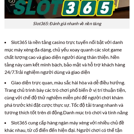
Slot365: Đánh giá nhanh về nền tảng
Slot365 là nền tảng casino trực tuyến nổi bật với danh
mục máy xèng đa dạng, chủ yếu xoay quanh các slot game
chất lượng cao và giao diện người dùng thân thiện. Nền
tảng này cam kết minh bạch, bảo mật và hỗ trợ khách hàng
24/7.
Trải nghiệm người dùng và giao diện
Giao diện trực quan, màu sắc hài hòa và dễ điều hướng.
Trang chủ trình bày các trò chơi phổ biến ở vị trí thuận tiện,
cùng với chế độ thử nghiệm miễn phí để người chơi khám
phá trước khi đặt cược thực sự. Tốc độ tải trang nhanh và
tương thích tốt trên di động.
Danh mục trò chơi và tính năng
Slot365 cung cấp hàng ngàn máy xèng với nhiều chủ đề
khác nhau, từ cổ điển đến hiện đại. Người chơi có thể tận