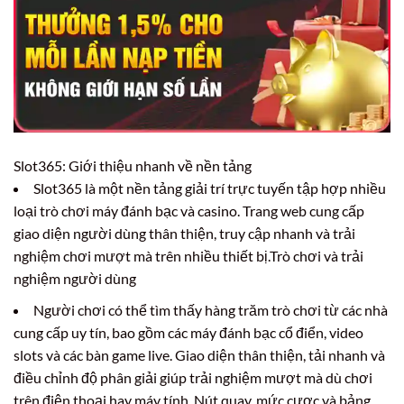
Slot365: Giới thiệu nhanh về nền tảng
Slot365 là một nền tảng giải trí trực tuyến tập hợp nhiều
loại trò chơi máy đánh bạc và casino. Trang web cung cấp
giao diện người dùng thân thiện, truy cập nhanh và trải
nghiệm chơi mượt mà trên nhiều thiết bị.
Trò chơi và trải
nghiệm người dùng
Người chơi có thể tìm thấy hàng trăm trò chơi từ các nhà
cung cấp uy tín, bao gồm các máy đánh bạc cổ điển, video
slots và các bàn game live. Giao diện thân thiện, tải nhanh và
điều chỉnh độ phân giải giúp trải nghiệm mượt mà dù chơi
trên điện thoại hay máy tính. Nút quay, mức cược và bảng