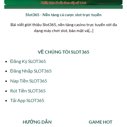
Slot365 - Nền tảng cá cược slot trực tuyến
Bài viết giới thiệu Slot365, nền tảng casino trực tuyến với đa
dạng máy chơi slot, bảo mật và[...]
VỀ CHÚNG TÔI SLOT365
Đăng Ký SLOT365
Đăng Nhập SLOT365
Nạp Tiền SLOT365
Rút Tiền SLOT365
Tải App SLOT365
HƯỚNG DẪN
GAME HOT