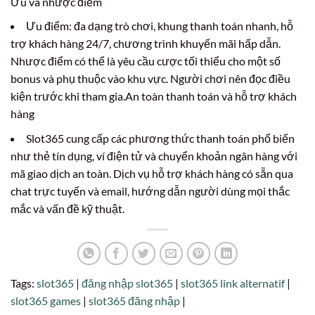
Ưu và nhược điểm
Ưu điểm: đa dạng trò chơi, khung thanh toán nhanh, hỗ
trợ khách hàng 24/7, chương trình khuyến mãi hấp dẫn.
Nhược điểm có thể là yêu cầu cược tối thiểu cho một số
bonus và phụ thuộc vào khu vực. Người chơi nên đọc điều
kiện trước khi tham gia.
An toàn thanh toán và hỗ trợ khách
hàng
Slot365 cung cấp các phương thức thanh toán phổ biến
như thẻ tín dụng, ví điện tử và chuyển khoản ngân hàng với
mã giao dịch an toàn. Dịch vụ hỗ trợ khách hàng có sẵn qua
chat trực tuyến và email, hướng dẫn người dùng mọi thắc
mắc và vấn đề kỹ thuật.
Tags:
slot365
|
đăng nhập slot365
|
slot365 link alternatif
|
slot365 games
|
slot365 đăng nhập
|