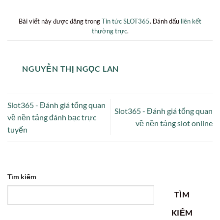
Bài viết này được đăng trong
Tin tức SLOT365
. Đánh dấu
liên kết
thường trực
.
NGUYỄN THỊ NGỌC LAN
Slot365 - Đánh giá tổng quan
Slot365 - Đánh giá tổng quan
về nền tảng đánh bạc trực
về nền tảng slot online
tuyến
Tìm kiếm
TÌM
KIẾM