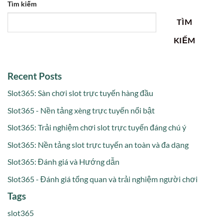
Tìm kiếm
TÌM
KIẾM
Recent Posts
Slot365: Sàn chơi slot trực tuyến hàng đầu
Slot365 - Nền tảng xèng trực tuyến nổi bật
Slot365: Trải nghiệm chơi slot trực tuyến đáng chú ý
Slot365: Nền tảng slot trực tuyến an toàn và đa dạng
Slot365: Đánh giá và Hướng dẫn
Slot365 - Đánh giá tổng quan và trải nghiệm người chơi
Tags
slot365