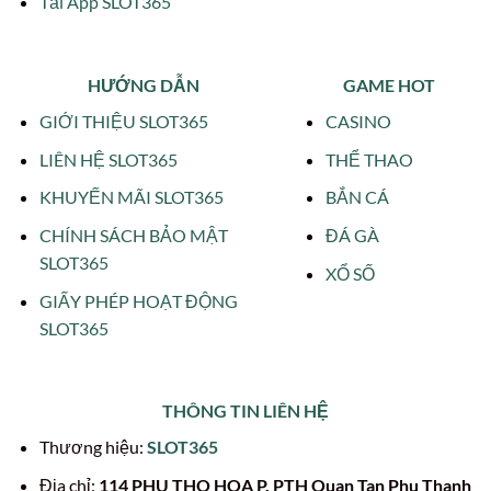
Tải App SLOT365
HƯỚNG DẪN
GAME HOT
GIỚI THIỆU SLOT365
CASINO
LIÊN HỆ SLOT365
THỂ THAO
KHUYẾN MÃI SLOT365
BẮN CÁ
CHÍNH SÁCH BẢO MẬT
ĐÁ GÀ
SLOT365
XỔ SỐ
GIẤY PHÉP HOẠT ĐỘNG
SLOT365
THÔNG TIN LIÊN HỆ
Thương hiệu:
SLOT365
Địa chỉ:
114 PHU THO HOA P. PTH Quan Tan Phu Thanh