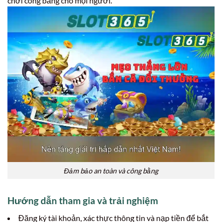
chơi công bằng cho mọi người.
Đảm bảo an toàn và công bằng
Hướng dẫn tham gia và trải nghiệm
Đăng ký tài khoản, xác thực thông tin và nạp tiền để bắt