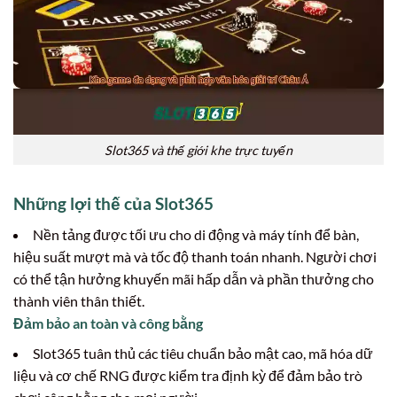
Slot365 và thế giới khe trực tuyến
Những lợi thế của Slot365
Nền tảng được tối ưu cho di động và máy tính để bàn,
hiệu suất mượt mà và tốc độ thanh toán nhanh. Người chơi
có thể tận hưởng khuyến mãi hấp dẫn và phần thưởng cho
thành viên thân thiết.
Đảm bảo an toàn và công bằng
Slot365 tuân thủ các tiêu chuẩn bảo mật cao, mã hóa dữ
liệu và cơ chế RNG được kiểm tra định kỳ để đảm bảo trò