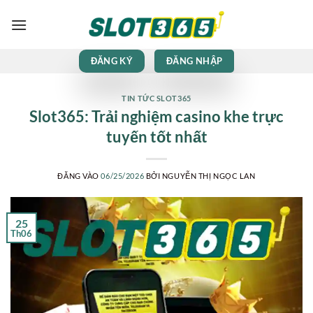
Bỏ
qua
nội
dung
ĐĂNG KÝ
ĐĂNG NHẬP
TIN TỨC SLOT365
Slot365: Trải nghiệm casino khe trực
tuyến tốt nhất
ĐĂNG VÀO
06/25/2026
BỞI
NGUYỄN THỊ NGỌC LAN
25
Th06