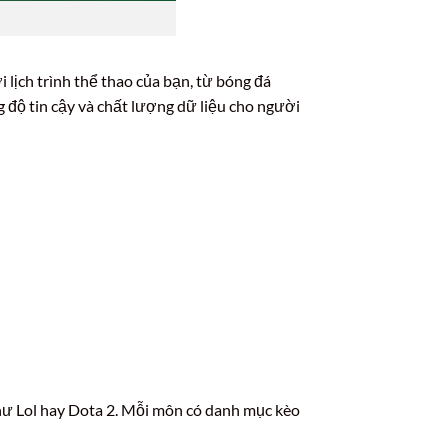
lịch trình thể thao của bạn, từ bóng đá
ng độ tin cậy và chất lượng dữ liệu cho người
 như Lol hay Dota 2. Mỗi môn có danh mục kèo