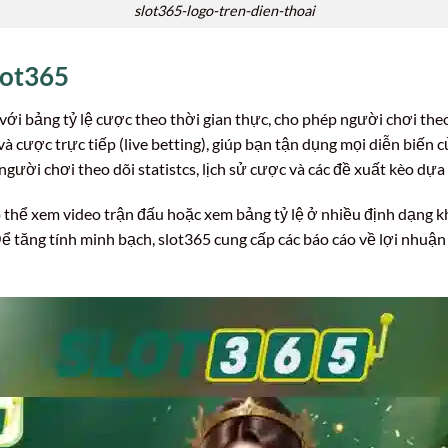
slot365-logo-tren-dien-thoai
lot365
 với bảng tỷ lệ cược theo thời gian thực, cho phép người chơi th
 cược trực tiếp (live betting), giúp bạn tận dụng mọi diễn biến 
người chơi theo dõi statistcs, lịch sử cược và các đề xuất kèo dự
hể xem video trận đấu hoặc xem bảng tỷ lệ ở nhiều định dạng kh
ể tăng tính minh bạch, slot365 cung cấp các báo cáo về lợi nhuận v