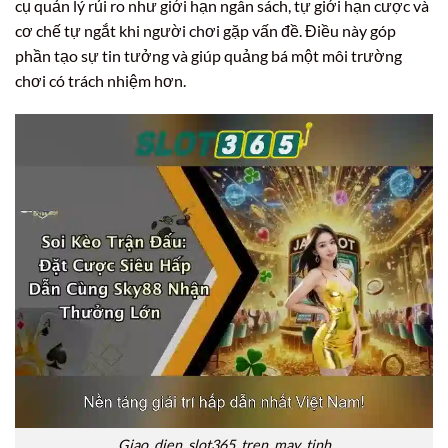
cụ quản lý rủi ro như giới hạn ngân sách, tự giới hạn cược và
cơ chế tự ngắt khi người chơi gặp vấn đề. Điều này góp
phần tạo sự tin tưởng và giúp quảng bá một môi trường
chơi có trách nhiệm hơn.
Giao_dien_slot365_tren_may_tinh