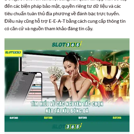
đến các biện pháp bảo mật, quyền riêng tư dữ liệu và các
tiêu chuẩn tuân thủ địa phương về đánh bạc trực tuyến.
Điều này cũng hỗ trợ E-E-A-T bằng cách cung cấp thông tin
có căn cứ và nguồn tham khảo đáng tin cậy.