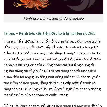
Minh_hoa_trai_nghiem_di_dong_slot365
Tai app – Kênh tiếp cận tiện lợi cho trải nghiệm slot365
Trong chiến lược phân phối nội dung, tai app đóng vai trò là
cửa ngõ giúp người chơi tiếp cận slot365 nhanh chóng từ
điện thoại di động và máy tính bảng. Trang đích dành cho tai
app thường trình bày các tính năng nổi bật, yêu cầu hệ điều
hành, và hướng dẫn tải xuống hoặc cài đặt ứng dụng từ
nguồn đáng tin cậy. Việc tối ưu nội dung cho từ khóa liên
quan đến tai app giúp tăng khả năng hiển thị ở các truy vấn
tìm kiếm có liên quan, đồng thời cung cấp một lộ trình rõ
ràng cho người dùng khi họ muốn trải nghiệm nhanh chóng
mà vẫn đảm bảo an toàn và chất lượng.
Để người chơi an tâm, nội dung liên quan tai app nên đề cập