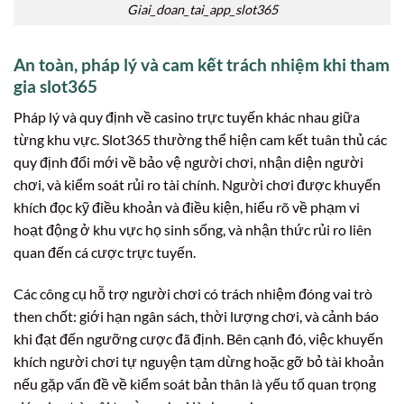
Giai_doan_tai_app_slot365
An toàn, pháp lý và cam kết trách nhiệm khi tham
gia slot365
Pháp lý và quy định về casino trực tuyến khác nhau giữa
từng khu vực. Slot365 thường thể hiện cam kết tuân thủ các
quy định đổi mới về bảo vệ người chơi, nhận diện người
chơi, và kiểm soát rủi ro tài chính. Người chơi được khuyến
khích đọc kỹ điều khoản và điều kiện, hiểu rõ về phạm vi
hoạt động ở khu vực họ sinh sống, và nhận thức rủi ro liên
quan đến cá cược trực tuyến.
Các công cụ hỗ trợ người chơi có trách nhiệm đóng vai trò
then chốt: giới hạn ngân sách, thời lượng chơi, và cảnh báo
khi đạt đến ngưỡng cược đã định. Bên cạnh đó, việc khuyến
khích người chơi tự nguyện tạm dừng hoặc gỡ bỏ tài khoản
nếu gặp vấn đề về kiểm soát bản thân là yếu tố quan trọng