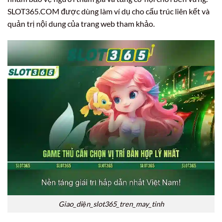
SLOT365.COM được dùng làm ví dụ cho cấu trúc liên kết và
quản trị nội dung của trang web tham khảo.
Giao_diện_slot365_tren_may_tinh