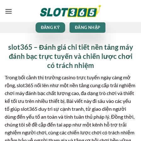
Bỏ
qua
nội
dung
ĐĂNG KÝ
ĐĂNG NHẬP
slot365 – Đánh giá chi tiết nền tảng máy
đánh bạc trực tuyến và chiến lược chơi
có trách nhiệm
Trong bối cảnh thị trường casino trực tuyến ngày càng mở
rộng, slot365 nổi lên như một nền tảng cung cấp trải nghiệm
chơi máy đánh bạc chất lượng cao, đa dạng trò chơi và thiết
kế tối ưu trên nhiều thiết bị. Bài viết này đi sâu vào các yếu
tố giúp slot365 duy trì sự cạnh tranh, từ giao diện người
dùng đến yếu tố an toàn và tính tuân thủ pháp lý. Đồng thời,
chúng tôi sẽ đề cập đến tai app như một kênh hỗ trợ trải
nghiệm người chơi, cùng các chiến lược chơi có trách nhiệm
nhằm bảo vệ người tham gia và tăng cơ hội chơi bền vững.