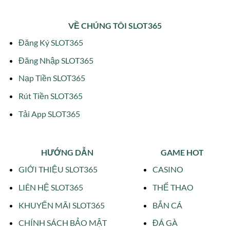
VỀ CHÚNG TÔI SLOT365
Đăng Ký SLOT365
Đăng Nhập SLOT365
Nạp Tiền SLOT365
Rút Tiền SLOT365
Tải App SLOT365
HƯỚNG DẪN
GAME HOT
GIỚI THIỆU SLOT365
CASINO
LIÊN HỆ SLOT365
THỂ THAO
KHUYẾN MÃI SLOT365
BẮN CÁ
CHÍNH SÁCH BẢO MẬT
ĐÁ GÀ