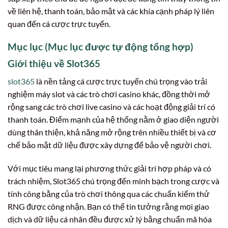
về liên hệ, thanh toán, bảo mật và các khía cạnh pháp lý liên
quan đến cá cược trực tuyến.
Mục lục (Mục lục được tự động tổng hợp)
Giới thiệu về Slot365
slot365
là nền tảng cá cược trực tuyến chú trọng vào trải
nghiệm máy slot và các trò chơi casino khác, đồng thời mở
rộng sang các trò chơi live casino và các hoạt động giải trí có
thanh toán. Điểm mạnh của hệ thống nằm ở giao diện người
dùng thân thiện, khả năng mở rộng trên nhiều thiết bị và cơ
chế bảo mật dữ liệu được xây dựng để bảo vệ người chơi.
Với mục tiêu mang lại phương thức giải trí hợp pháp và có
trách nhiệm, Slot365 chú trọng đến minh bạch trong cược và
tính công bằng của trò chơi thông qua các chuẩn kiểm thử
RNG được công nhận. Bạn có thể tin tưởng rằng mọi giao
dịch và dữ liệu cá nhân đều được xử lý bằng chuẩn mã hóa