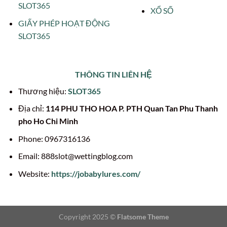
SLOT365
XỔ SỐ
GIẤY PHÉP HOẠT ĐỘNG
SLOT365
THÔNG TIN LIÊN HỆ
Thương hiệu:
SLOT365
Địa chỉ:
114 PHU THO HOA P. PTH Quan Tan Phu Thanh
pho Ho Chi Minh
Phone:
0967316136
Email:
888slot@wettingblog.com
Website:
https://jobabylures.com/
Copyright 2025 ©
Flatsome Theme