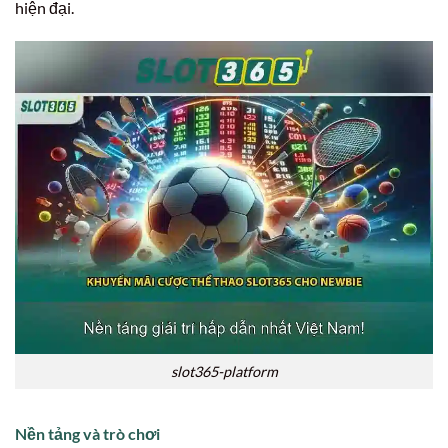
hiện đại.
slot365-platform
Nền tảng và trò chơi