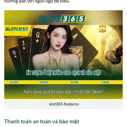
hướng dẫn với ngôn ngữ dễ hiểu.
slot365-features
Thanh toán an toàn và bảo mật