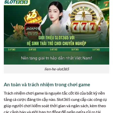
lien-he-slot365
An toàn và trách nhiệm trong chơi game
Trách nhiệm chơi game là nguyên tắc cốt lõi của bất kỳ nền
tảng cá cược đáng tin cậy nào. Slot365 cung cấp các công cụ
giúp người chơi kiểm soát thời gian và ngân sách, kèm theo
các cảnh báo và giới hạn tự động để ngăn ngừa rủi ro tài