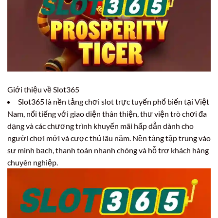
Giới thiệu về Slot365
Slot365 là nền tảng chơi slot trực tuyến phổ biến tại Việt
Nam, nổi tiếng với giao diện thân thiện, thư viện trò chơi đa
dạng và các chương trình khuyến mãi hấp dẫn dành cho
người chơi mới và cược thủ lâu năm. Nền tảng tập trung vào
sự minh bạch, thanh toán nhanh chóng và hỗ trợ khách hàng
chuyên nghiệp.