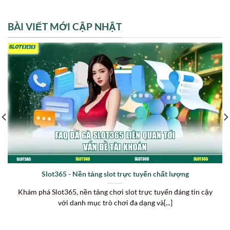
BÀI VIẾT MỚI CẬP NHẬT
Slot365 - Nền tảng slot trực tuyến chất lượng
Khám phá Slot365, nền tảng chơi slot trực tuyến đáng tin cậy
với danh mục trò chơi đa dạng và[...]