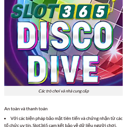
Các trò chơi và nhà cung cấp
An toàn và thanh toán
Với các biện pháp bảo mật tiên tiến và chứng nhận từ các
tổ chức uy tín, Slot365 cam kết bảo vệ dữ liệu người chơi.