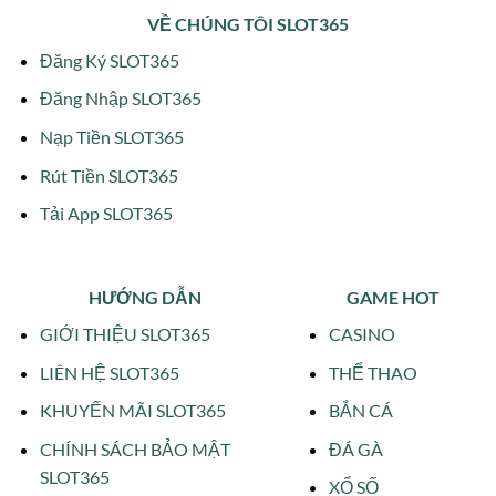
VỀ CHÚNG TÔI SLOT365
Đăng Ký SLOT365
Đăng Nhập SLOT365
Nạp Tiền SLOT365
Rút Tiền SLOT365
Tải App SLOT365
HƯỚNG DẪN
GAME HOT
GIỚI THIỆU SLOT365
CASINO
LIÊN HỆ SLOT365
THỂ THAO
KHUYẾN MÃI SLOT365
BẮN CÁ
CHÍNH SÁCH BẢO MẬT
ĐÁ GÀ
SLOT365
XỔ SỐ